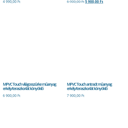
4 990,00
Ft
6 900,00
Ft
5 900,00
Ft
MPVC Touch világosszürke műanyag
MPVC Touch antracit műanyag
erkély/teraszkorlát könyöklő
erkély/teraszkorlát könyöklő
6 900,00
Ft
7 900,00
Ft