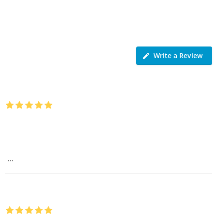
Legfrissebb
értékeléseink
Write a Review
Tibor dr. Juhász
5 hónappal ezelőtt
Nagyon korrekt, megbízható vállalkozás, csak ajánlani
tudom! Rádai Úr segítőkész hozzállása ritka manapság!
Köszönök mindent!
...
Bözse Bernáth
5 hónappal ezelőtt