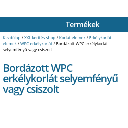
Termékek
Kezdőlap
/
XXL kerítés shop
/
Korlát elemek
/
Erkélykorlát
elemek
/
WPC erkélykorlát
/ Bordázott WPC erkélykorlát
selyemfényű vagy csiszolt
Bordázott WPC
erkélykorlát selyemfényű
vagy csiszolt