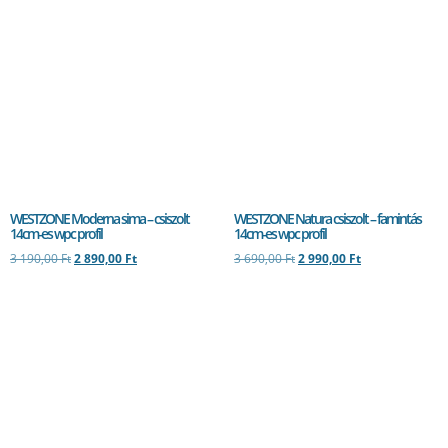
WESTZONE Moderna sima – csiszolt
WESTZONE Natura csiszolt – famintás
14cm-es wpc profil
14cm-es wpc profil
3 190,00
Ft
2 890,00
Ft
3 690,00
Ft
2 990,00
Ft