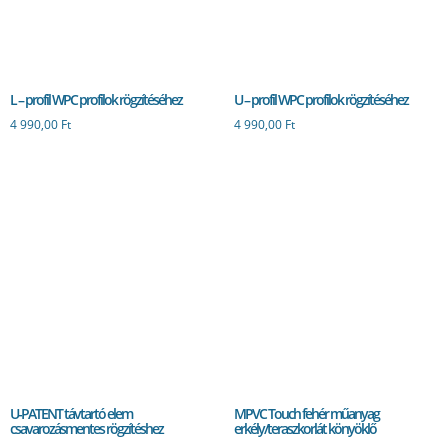
L – profil WPC profilok rögzítéséhez
U – profil WPC profilok rögzítéséhez
4 990,00
Ft
4 990,00
Ft
U-PATENT távtartó elem
MPVC Touch fehér műanyag
csavarozásmentes rögzítéshez
erkély/teraszkorlát könyöklő