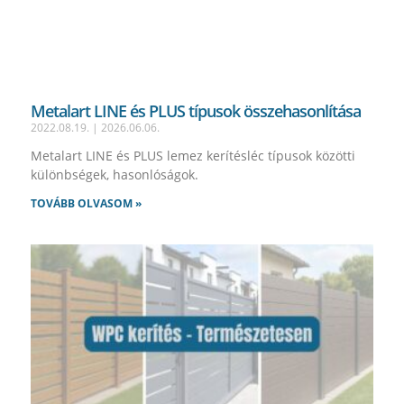
Metalart LINE és PLUS típusok összehasonlítása
2022.08.19.
2026.06.06.
Metalart LINE és PLUS lemez kerítésléc típusok közötti
különbségek, hasonlóságok.
TOVÁBB OLVASOM »