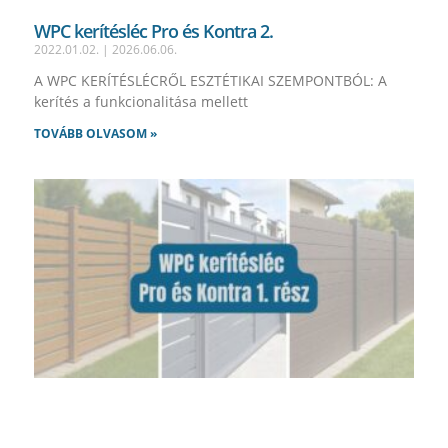
WPC kerítésléc Pro és Kontra 2.
2022.01.02.
2026.06.06.
A WPC KERÍTÉSLÉCRŐL ESZTÉTIKAI SZEMPONTBÓL: A
kerítés a funkcionalitása mellett
TOVÁBB OLVASOM »