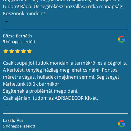
tudom! Rádai Úr segítőkész hozzállása ritka manapság!
Köszönök mindent!
...
Bözse Bernáth
5 hónappal ezelőtt
Csak csupa jót tudok mondani a termékről és a cégről is.
A kerítést, tényleg házilag meg lehet csinálni. Pontos
méretre vágás, hulladék majdnem semmi. Segítséget
kérhetünk tőlük bármikor.
Segítenek a problémát megoldani.
Csak ajánlani tudom az ADRIADECOR Kft-ét.
...
László Ács
5 hónappal ezelőtt