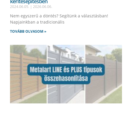
kerítésépítésben
2024.06.05.
2026.06.06.
Nem egyszerű a döntés? Segítünk a választásban!
Napjainkban a tradicionális
TOVÁBB OLVASOM »