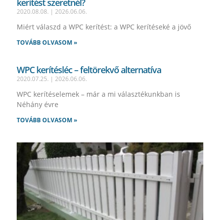
kerítést szeretnél?
2020.08.08.
2026.06.06.
Miért válaszd a WPC kerítést: a WPC kerítéseké a jövő
TOVÁBB OLVASOM »
WPC kerítésléc – feltörekvő alternatíva
2020.07.25.
2026.06.06.
WPC kerítéselemek – már a mi választékunkban is
Néhány évre
TOVÁBB OLVASOM »