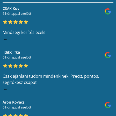
CSAK Kov
6 hónappal ezelőtt
Minőségi kerítéslécek!
...
Ildikò Ifka
6 hónappal ezelőtt
Csak ajànlani tudom mindenkinek. Preciz, pontos,
segitőkész csapat
...
Áron Kovács
6 hónappal ezelőtt