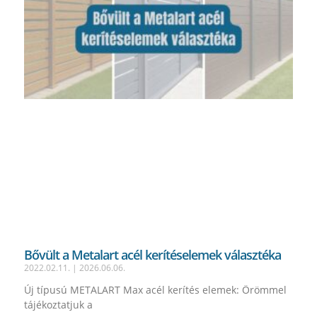
Bővült a Metalart acél kerítéselemek választéka
2022.02.11.
2026.06.06.
Új típusú METALART Max acél kerítés elemek: Örömmel
tájékoztatjuk a