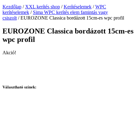
Kezdőlap
/
XXL kerítés shop
/
Kerítéselemek
/
WPC
kerítéselemek
/
Sima WPC kerítés elem famintás vagy
csiszolt
/ EUROZONE Classica bordázott 15cm-es wpc profil
EUROZONE Classica bordázott 15cm-es
wpc profil
Akció!
Választható színek: