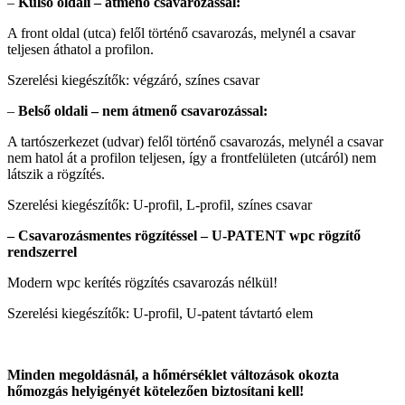
–
Külső oldali – átmenő csavarozással:
A front oldal (utca) felől történő csavarozás, melynél a csavar
teljesen áthatol a profilon.
Szerelési kiegészítők: végzáró, színes csavar
–
Belső oldali – nem átmenő csavarozással:
A tartószerkezet (udvar) felől történő csavarozás, melynél a csavar
nem hatol át a profilon teljesen, így a frontfelületen (utcáról) nem
látszik a rögzítés.
Szerelési kiegészítők: U-profil, L-profil, színes csavar
– Csavarozásmentes rögzítéssel – U-PATENT wpc rögzítő
rendszerrel
Modern wpc kerítés rögzítés csavarozás nélkül!
Szerelési kiegészítők: U-profil, U-patent távtartó elem
Minden megoldásnál, a hőmérséklet változások okozta
hőmozgás helyigényét kötelezően biztosítani kell!