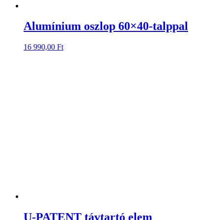
Alumínium oszlop 60×40-talppal
16 990,00
Ft
U-PATENT távtartó elem