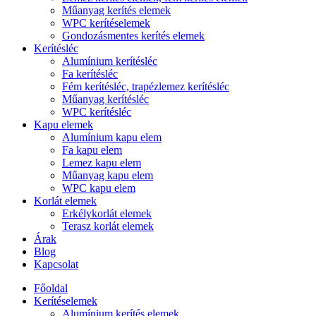
Műanyag kerítés elemek
WPC kerítéselemek
Gondozásmentes kerítés elemek
Kerítésléc
Alumínium kerítésléc
Fa kerítésléc
Fém kerítésléc, trapézlemez kerítésléc
Műanyag kerítésléc
WPC kerítésléc
Kapu elemek
Alumínium kapu elem
Fa kapu elem
Lemez kapu elem
Műanyag kapu elem
WPC kapu elem
Korlát elemek
Erkélykorlát elemek
Terasz korlát elemek
Árak
Blog
Kapcsolat
Főoldal
Kerítéselemek
Alumínium kerítés elemek