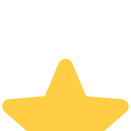
Tibor dr. Juhász
5 hónappal ezelőtt