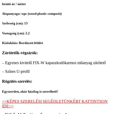
bruttó ár / méter
Alapanyaga: wpc (wood-plastic composit)
Szélesség (cm): 15
Vastagság (cm): 2.2
Kialakítás: Bordázott felület
Zárótetők-végzárók:
– Egyenes kivitelű FIX-W kapaszkodókarmos műanyag zárótető
– Színes U-profil
Rögzítés-szerelés:
Egyszerűen, akár házilag is szerelhető!
>>KÉPES SZERELÉSI SEGÉDLETÜNKÉRT KATTINTSON
IDE<<