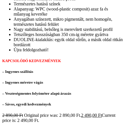
Természetes hatású színek
Alapanyag: WPC (wood-plastic composit) azaz fa és
műanyag keveréke
Anyagában színezett, mikro pigmentált, nem homogén,
természetes hatású felület
Nagy stabilitású, belsőleg is merevített szerkezetű profil
Tetszőleges hosszúságban 350 cm-ig méretre gyártva
DUOLINE-kialakítás: egyik oldal sűrűn, a másik oldal ritkán
bordázott
Újra feldolgozható!
KAPCSOLÓDÓ KEDVEZMÉNYEK
– Ingyenes szállítás
– Ingyenes méretre vágás
– Veszteségmentes folyóméter alapú árazás
– Sávos, egyedi kedvezmények
2 890,00
Ft
Original price was: 2 890,00 Ft.
2 490,00
Ft
Current
price is: 2 490,00 Ft.