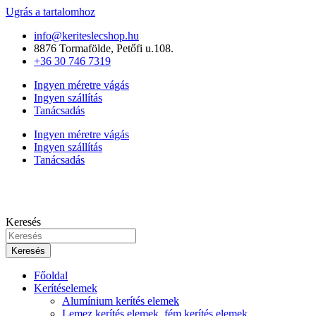
Ugrás a tartalomhoz
info@keriteslecshop.hu
8876 Tormafölde, Petőfi u.108.
+36 30 746 7319
Ingyen méretre vágás
Ingyen szállítás
Tanácsadás
Ingyen méretre vágás
Ingyen szállítás
Tanácsadás
Keresés
Keresés
Főoldal
Kerítéselemek
Alumínium kerítés elemek
Lemez kerítés elemek, fém kerítés elemek