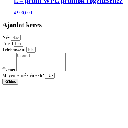
L – profil WPC profilok rögzítéséhez
4 990,00
Ft
Ajánlat kérés
Név
Email
Telefonszám
Üzenet
Milyen termék érdekli?
Küldés