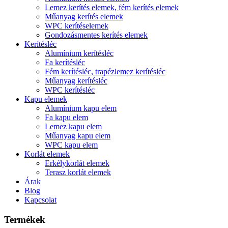
Lemez kerítés elemek, fém kerítés elemek
Műanyag kerítés elemek
WPC kerítéselemek
Gondozásmentes kerítés elemek
Kerítésléc
Alumínium kerítésléc
Fa kerítésléc
Fém kerítésléc, trapézlemez kerítésléc
Műanyag kerítésléc
WPC kerítésléc
Kapu elemek
Alumínium kapu elem
Fa kapu elem
Lemez kapu elem
Műanyag kapu elem
WPC kapu elem
Korlát elemek
Erkélykorlát elemek
Terasz korlát elemek
Árak
Blog
Kapcsolat
Termékek