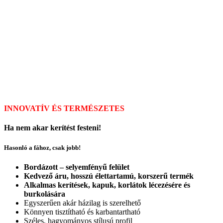
INNOVATÍV ÉS TERMÉSZETES
Ha nem akar kerítést festeni!
Hasonló a fához, csak jobb!
Bordázott – selyemfényű felület
Kedvező áru, hosszú élettartamú, korszerű termék
Alkalmas kerítések, kapuk, korlátok lécezésére és
burkolására
Egyszerűen akár házilag is szerelhető
Könnyen tisztítható és karbantartható
Széles, hagyományos stílusú profil