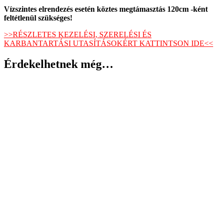
Vízszintes elrendezés esetén köztes megtámasztás 120cm -ként
feltétlenül szükséges!
>>RÉSZLETES KEZELÉSI, SZERELÉSI ÉS
KARBANTARTÁSI UTASÍTÁSOKÉRT KATTINTSON IDE<<
Érdekelhetnek még…