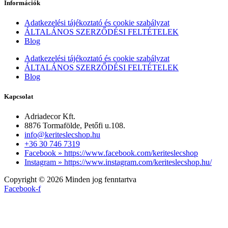
Információk
Adatkezelési tájékoztató és cookie szabályzat
ÁLTALÁNOS SZERZŐDÉSI FELTÉTELEK
Blog
Adatkezelési tájékoztató és cookie szabályzat
ÁLTALÁNOS SZERZŐDÉSI FELTÉTELEK
Blog
Kapcsolat
Adriadecor Kft.
8876 Tormafölde, Petőfi u.108.
info@keriteslecshop.hu
+36 30 746 7319
Facebook » https://www.facebook.com/keriteslecshop
Instagram » https://www.instagram.com/keriteslecshop.hu/
Copyright © 2026 Minden jog fenntartva
Facebook-f
Legfrissebb értékeléseink