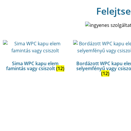
Felejtse
Sima WPC kapu elem
Bordázott WPC kapu el
famintás vagy csiszolt
(12)
selyemfényű vagy csiszo
(12)