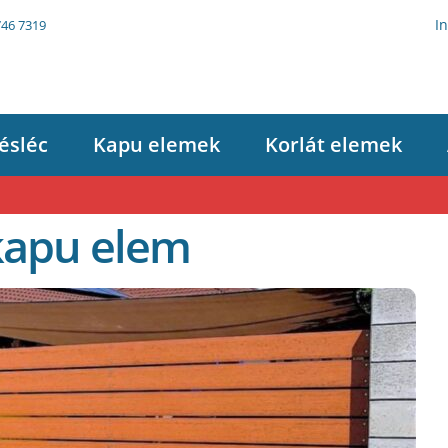
I
746 7319
ésléc
Kapu elemek
Korlát elemek
apu elem