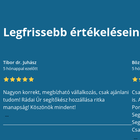
Legfrissebb értékelései
Tibor dr. Juhász
Böz
5 hónappal ezelőtt
5 hó
Nagyon korrekt, megbízható vállalkozás, csak ajánlani
Csa
tudom! Rádai Úr segítőkész hozzállása ritka
is.
manapság! Köszönök mindent!
Pon
...
Seg
Seg
Csa
...