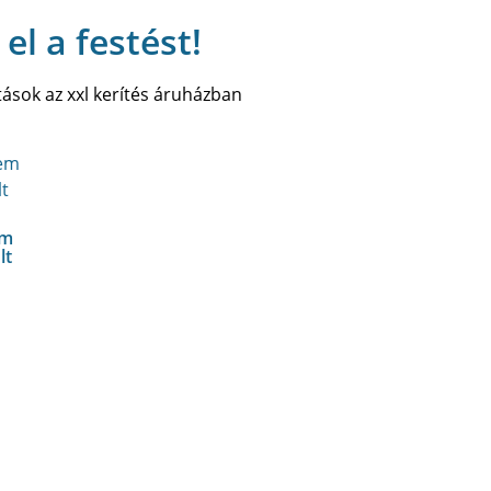
 el a festést!
em
lt