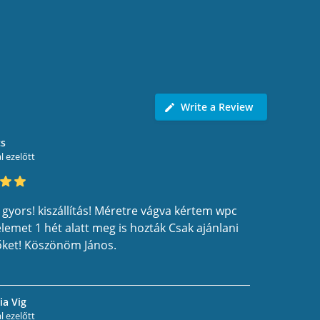
Write a Review
cs
 ezelőtt
 gyors! kiszállítás! Méretre vágva kértem wpc
elemet 1 hét alatt meg is hozták Csak ajánlani
ket! Köszönöm János.
a Vig
 ezelőtt