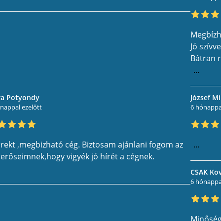
Megbízh
Jó szívv
Bátran r
...
ra Potyondy
József Mi
nappal ezelőtt
6 hónappal
rekt ,megbizható cég. Biztosam ajánlani fogom az
...
erőseimnek,hogy vigyék jó hírét a cégnek.
CSAK Ko
6 hónappal
Minőségi