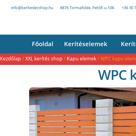
info@keriteslecshop.hu
8876 Tormafölde, Petőfi u.108.
+36 30 
Főoldal
Kerítéselemek
Kerít
Kezdőlap
/
XXL kerítés shop
/
Kapu elemek
/ WPC kapu elem
WPC k