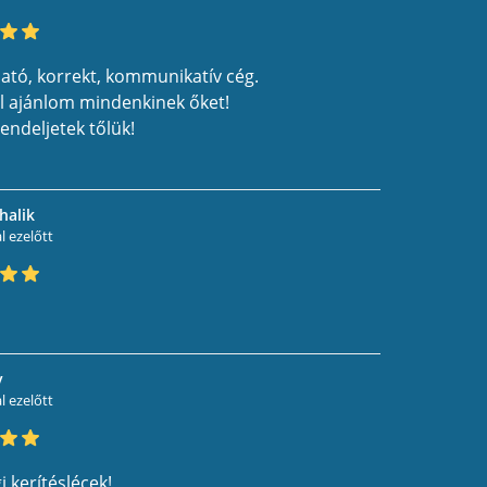
ató, korrekt, kommunikatív cég.
el ajánlom mindenkinek őket!
endeljetek tőlük!
halik
 ezelőtt
v
 ezelőtt
 kerítéslécek!