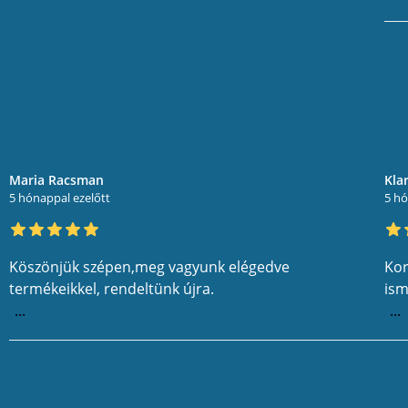
Maria Racsman
Kla
5 hónappal ezelőtt
5 hó
Köszönjük szépen,meg vagyunk elégedve
Kor
termékeikkel, rendeltünk újra.
ism
...
...