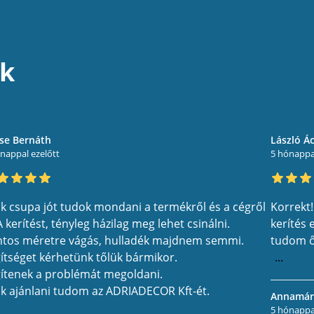
nk
se Bernáth
László Á
nappal ezelőtt
5 hónappal
k csupa jót tudok mondani a termékről és a cégről
Korrekt!
 A kerítést, tényleg házilag meg lehet csinálni.
kerítés 
tos méretre vágás, hulladék majdnem semmi.
tudom ő
ítséget kérhetünk tőlük bármikor.
...
ítenek a problémát megoldani.
k ajánlani tudom az ADRIADECOR Kft-ét.
Annamári
5 hónappal