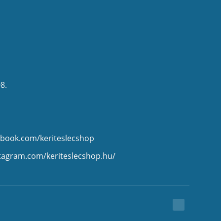
8.
ebook.com/keriteslecshop
stagram.com/keriteslecshop.hu/