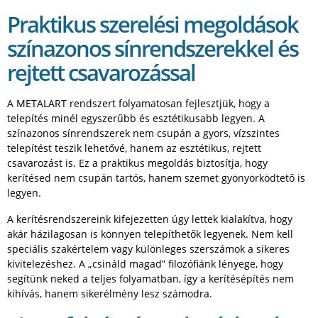
Praktikus szerelési megoldások
színazonos sínrendszerekkel és
rejtett csavarozással
A METALART rendszert folyamatosan fejlesztjük, hogy a
telepítés minél egyszerűbb és esztétikusabb legyen. A
színazonos sínrendszerek nem csupán a gyors, vízszintes
telepítést teszik lehetővé, hanem az esztétikus, rejtett
csavarozást is. Ez a praktikus megoldás biztosítja, hogy
kerítésed nem csupán tartós, hanem szemet gyönyörködtető is
legyen.
A kerítésrendszereink kifejezetten úgy lettek kialakítva, hogy
akár házilagosan is könnyen telepíthetők legyenek. Nem kell
speciális szakértelem vagy különleges szerszámok a sikeres
kivitelezéshez. A „csináld magad” filozófiánk lényege, hogy
segítünk neked a teljes folyamatban, így a kerítésépítés nem
kihívás, hanem sikerélmény lesz számodra.