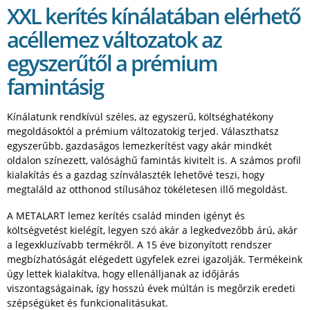
XXL kerítés kínálatában elérhető
acéllemez változatok az
egyszerűtől a prémium
famintásig
Kínálatunk rendkívül széles, az egyszerű, költséghatékony
megoldásoktól a prémium változatokig terjed. Választhatsz
egyszerűbb, gazdaságos lemezkerítést vagy akár mindkét
oldalon színezett, valósághű famintás kivitelt is. A számos profil
kialakítás és a gazdag színválaszték lehetővé teszi, hogy
megtaláld az otthonod stílusához tökéletesen illő megoldást.
A METALART lemez kerítés család minden igényt és
költségvetést kielégít, legyen szó akár a legkedvezőbb árú, akár
a legexkluzívabb termékről. A 15 éve bizonyított rendszer
megbízhatóságát elégedett ügyfelek ezrei igazolják. Termékeink
úgy lettek kialakítva, hogy ellenálljanak az időjárás
viszontagságainak, így hosszú évek múltán is megőrzik eredeti
szépségüket és funkcionalitásukat.