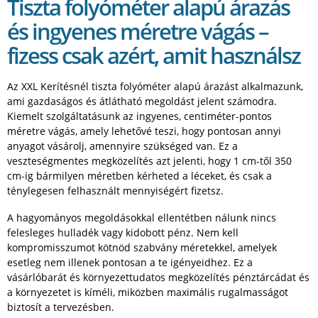
Tiszta folyóméter alapú árazás
és ingyenes méretre vágás –
fizess csak azért, amit használsz
Az XXL Kerítésnél tiszta folyóméter alapú árazást alkalmazunk,
ami gazdaságos és átlátható megoldást jelent számodra.
Kiemelt szolgáltatásunk az ingyenes, centiméter-pontos
méretre vágás, amely lehetővé teszi, hogy pontosan annyi
anyagot vásárolj, amennyire szükséged van. Ez a
veszteségmentes megközelítés azt jelenti, hogy 1 cm-től 350
cm-ig bármilyen méretben kérheted a léceket, és csak a
ténylegesen felhasznált mennyiségért fizetsz.
A hagyományos megoldásokkal ellentétben nálunk nincs
felesleges hulladék vagy kidobott pénz. Nem kell
kompromisszumot kötnöd szabvány méretekkel, amelyek
esetleg nem illenek pontosan a te igényeidhez. Ez a
vásárlóbarát és környezettudatos megközelítés pénztárcádat és
a környezetet is kíméli, miközben maximális rugalmasságot
biztosít a tervezésben.