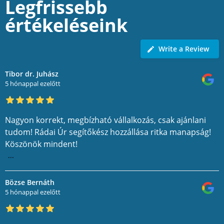
Legfrissebb
értékeléseink
Write a Review
Tibor dr. Juhász
5 hónappal ezelőtt
Nagyon korrekt, megbízható vállalkozás, csak ajánlani
tudom! Rádai Úr segítőkész hozzállása ritka manapság!
Köszönök mindent!
...
Bözse Bernáth
5 hónappal ezelőtt