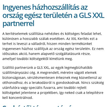
Ingyenes házhozszállítás az
ország egész területén a GLS XXL
partnerrel
A kerítéselemek szállítása nehézkes és költséges feladat lehet,
különösen a hosszabb szálak esetében. Az XXL Kerítés ezt a
terhet is leveszi a válladról, hiszen minden termékünket
ingyenesen házhoz szállítjuk az ország egész területén. Ez nem
időszakos akció, hanem alapvető szolgáltatásunk része,
amellyel további költségektől kímélünk meg.
Szállító partnerünk a GLS XXL, az egyik legmegbízhatóbb
szállítmányozási cég. A megrendelt, méretre vágott elemek
biztonságosan, sérülésmentesen érkeznek meg közvetlenül az
otthonodhoz, és a lerakodásról is gondoskodnak. Nincs szükség
utánfutóra vagy speciális fuvarra, ami további rejtett
költségeket jelentene a projektben, így neked csak a telepítésre
kell koncentrálnod.