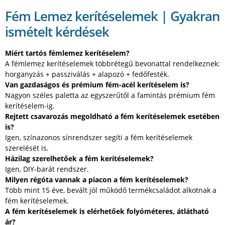
Fém Lemez kerítéselemek | Gyakran
ismételt kérdések
Miért tartós fémlemez kerítéselem?
A fémlemez kerítéselemek többrétegű bevonattal rendelkeznek:
horganyzás + passziválás + alapozó + fedőfesték.
Van gazdaságos és prémium fém-acél kerítéselem is?
Nagyon széles paletta az egyszerűtől a famintás prémium fém
kerítéselem-ig.
Rejtett csavarozás megoldható a fém kerítéselemek esetében
is?
Igen, színazonos sínrendszer segíti a fém kerítéselemek
szerelését is.
Házilag szerelhetőek a fém kerítéselemek?
Igen, DIY‑barát rendszer.
Milyen régóta vannak a piacon a fém kerítéselemek?
Több mint 15 éve, bevált jól működő termékcsaládot alkotnak a
fém kerítéselemek.
A fém kerítéselemek is elérhetőek folyóméteres, átlátható
ár?