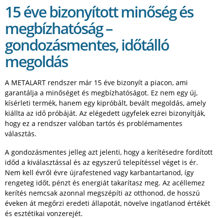
15 éve bizonyított minőség és
megbízhatóság –
gondozásmentes, időtálló
megoldás
A METALART rendszer már 15 éve bizonyít a piacon, ami
garantálja a minőséget és megbízhatóságot. Ez nem egy új,
kísérleti termék, hanem egy kipróbált, bevált megoldás, amely
kiállta az idő próbáját. Az elégedett ügyfelek ezrei bizonyítják,
hogy ez a rendszer valóban tartós és problémamentes
választás.
A gondozásmentes jelleg azt jelenti, hogy a kerítésedre fordított
időd a kiválasztással és az egyszerű telepítéssel véget is ér.
Nem kell évről évre újrafestened vagy karbantartanod, így
rengeteg időt, pénzt és energiát takarítasz meg. Az acéllemez
kerítés nemcsak azonnal megszépíti az otthonod, de hosszú
éveken át megőrzi eredeti állapotát, növelve ingatlanod értékét
és esztétikai vonzerejét.