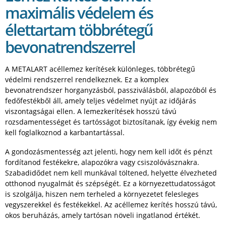
maximális védelem és
élettartam többrétegű
bevonatrendszerrel
A METALART acéllemez kerítések különleges, többrétegű
védelmi rendszerrel rendelkeznek. Ez a komplex
bevonatrendszer horganyzásból, passziválásból, alapozóból és
fedőfestékből áll, amely teljes védelmet nyújt az időjárás
viszontagságai ellen. A lemezkerítések hosszú távú
rozsdamentességet és tartósságot biztosítanak, így évekig nem
kell foglalkoznod a karbantartással.
A gondozásmentesség azt jelenti, hogy nem kell időt és pénzt
fordítanod festékekre, alapozókra vagy csiszolóvásznakra.
Szabadidődet nem kell munkával töltened, helyette élvezheted
otthonod nyugalmát és szépségét. Ez a környezettudatosságot
is szolgálja, hiszen nem terheled a környezetet felesleges
vegyszerekkel és festékekkel. Az acéllemez kerítés hosszú távú,
okos beruházás, amely tartósan növeli ingatlanod értékét.