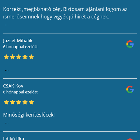
Korrekt ,megbizható cég. Biztosam ajánlani fogom az
ismerőseimnek,hogy vigyék jó hírét a cégnek.
...
József Mihalik
6 hónappal ezelőtt
...
CSAK Kov
6 hónappal ezelőtt
Minőségi kerítéslécek!
...
Ildikò Ifka