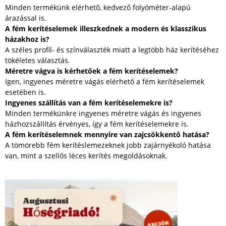
Minden termékünk elérhető, kedvező folyóméter‑alapú
árazással is.
A fém kerítéselemek illeszkednek a modern és klasszikus
házakhoz is?
A széles profil‑ és színválaszték miatt a legtöbb ház kerítéséhez
tökéletes választás.
Méretre vágva is kérhetőek a fém kerítéselemek?
Igen, ingyenes méretre vágás elérhető a fém kerítéselemek
esetében is.
Ingyenes szállítás van a fém kerítéselemekre is?
Minden termékünkre ingyenes méretre vágás és ingyenes
házhozszállítás érvényes, így a fém kerítéselemekre is.
A fém kerítéselemnek mennyire van zajcsökkentő hatása?
A tömörebb fém kerítéslemezeknek jobb zajárnyékoló hatása
van, mint a szellős léces kerítés megoldásoknak.