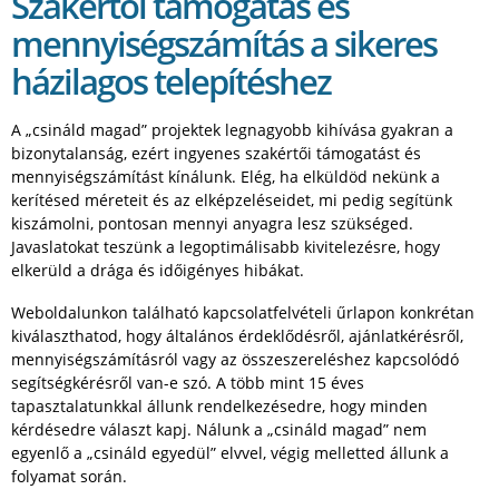
Szakértői támogatás és
mennyiségszámítás a sikeres
házilagos telepítéshez
A „csináld magad” projektek legnagyobb kihívása gyakran a
bizonytalanság, ezért ingyenes szakértői támogatást és
mennyiségszámítást kínálunk. Elég, ha elküldöd nekünk a
kerítésed méreteit és az elképzeléseidet, mi pedig segítünk
kiszámolni, pontosan mennyi anyagra lesz szükséged.
Javaslatokat teszünk a legoptimálisabb kivitelezésre, hogy
elkerüld a drága és időigényes hibákat.
Weboldalunkon található kapcsolatfelvételi űrlapon konkrétan
kiválaszthatod, hogy általános érdeklődésről, ajánlatkérésről,
mennyiségszámításról vagy az összeszereléshez kapcsolódó
segítségkérésről van-e szó. A több mint 15 éves
tapasztalatunkkal állunk rendelkezésedre, hogy minden
kérdésedre választ kapj. Nálunk a „csináld magad” nem
egyenlő a „csináld egyedül” elvvel, végig melletted állunk a
folyamat során.