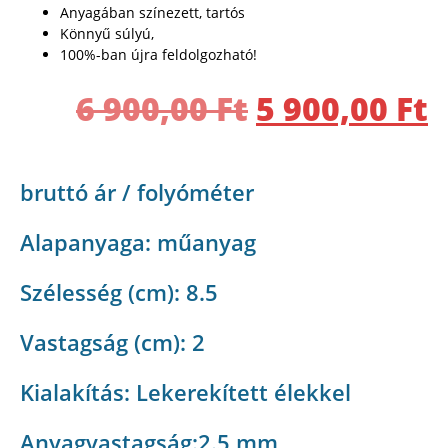
Anyagában színezett, tartós
Könnyű súlyú,
100%-ban újra feldolgozható!
6 900,00
Ft
5 900,00
Ft
bruttó ár / folyóméter
Alapanyaga: műanyag
Szélesség (cm): 8.5
Vastagság (cm): 2
Kialakítás: Lekerekített élekkel
Anyagvastagság:2.5 mm