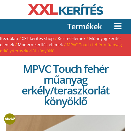
Termékek
Kezdőlap
/
XXL kerítés shop
/
Kerítéselemek
/
Műanyag kerítés
elemek
/
Modern kerítés elemek
/ MPVC Touch fehér műanyag
erkély/teraszkorlát könyöklő
MPVC Touch fehér
műanyag
erkély/teraszkorlát
könyöklő
Akció!