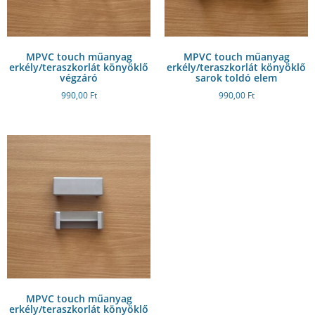
MPVC touch műanyag
MPVC touch műanyag
erkély/teraszkorlát könyöklő
erkély/teraszkorlát könyöklő
végzáró
sarok toldó elem
990,00
Ft
990,00
Ft
MPVC touch műanyag
erkély/teraszkorlát könyöklő