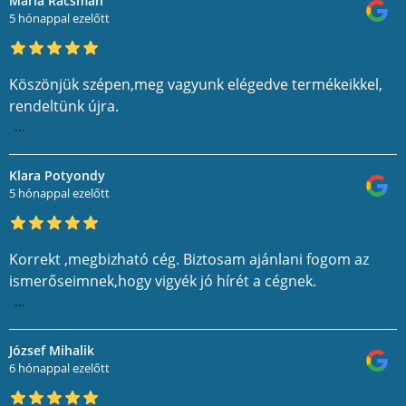
Maria Racsman
5 hónappal ezelőtt
Köszönjük szépen,meg vagyunk elégedve termékeikkel,
rendeltünk újra.
...
Klara Potyondy
5 hónappal ezelőtt
Korrekt ,megbizható cég. Biztosam ajánlani fogom az
ismerőseimnek,hogy vigyék jó hírét a cégnek.
...
József Mihalik
6 hónappal ezelőtt