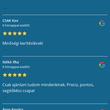
...
CSAK Kov
6 hónappal ezelőtt
Minőségi kerítéslécek!
...
Ildikò Ifka
6 hónappal ezelőtt
Csak ajànlani tudom mindenkinek. Preciz, pontos,
segitőkész csapat
...
Áron Kovács