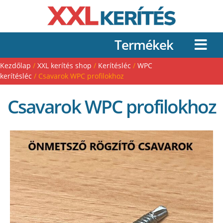
Termékek
Kezdőlap
/
XXL kerítés shop
/
Kerítésléc
/
WPC
kerítésléc
/ Csavarok WPC profilokhoz
Csavarok WPC profilokhoz