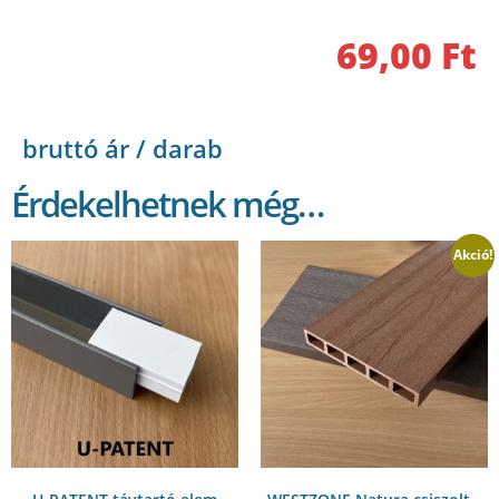
69,00
Ft
bruttó ár / darab
Érdekelhetnek még…
Akció!