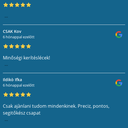
...
CSAK Kov
6 hónappal ezelőtt
Minőségi kerítéslécek!
...
Ildikò Ifka
6 hónappal ezelőtt
Csak ajànlani tudom mindenkinek. Preciz, pontos,
segitőkész csapat
...