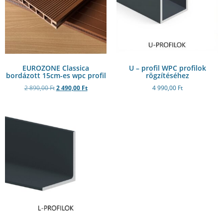
EUROZONE Classica
U – profil WPC profilok
bordázott 15cm-es wpc profil
rögzítéséhez
2 890,00
Ft
2 490,00
Ft
4 990,00
Ft