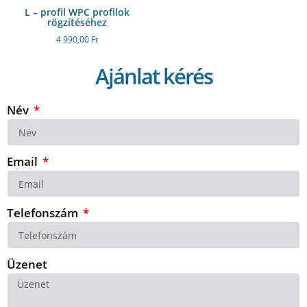
L – profil WPC profilok
rögzítéséhez
4 990,00
Ft
Ajánlat kérés
Név
Email
Telefonszám
Üzenet