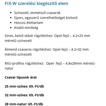
FIX-W szerelési kiegészítő elem
Színezett, önmetsző csavarok
Gyors, egyszerű szerelhetőséget biztosít
Hosszú élettartam
Kiváló minőség
Sínes, belső oldali rögzítéshez: Opel-fejű – 4.2×25 mm
méretű-színezett
Átmenő csavaros rögzítéshez: Opel-fejű – 4.2×32 mm
méretű-színezett
RXU-profilos rögzítéshez: Opel- fejű – 4.8x28mm méretű-
natur
Csavar típusok árai:
25 mm-színes: 69,-Ft/db
32 mm-színes: 69,-Ft/db
28 mm-natur: 69,-Ft/db