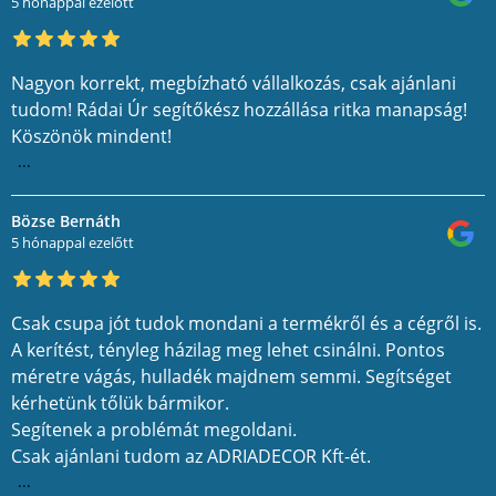
5 hónappal ezelőtt
Nagyon korrekt, megbízható vállalkozás, csak ajánlani
tudom! Rádai Úr segítőkész hozzállása ritka manapság!
Köszönök mindent!
...
Bözse Bernáth
5 hónappal ezelőtt
Csak csupa jót tudok mondani a termékről és a cégről is.
A kerítést, tényleg házilag meg lehet csinálni. Pontos
méretre vágás, hulladék majdnem semmi. Segítséget
kérhetünk tőlük bármikor.
Segítenek a problémát megoldani.
Csak ajánlani tudom az ADRIADECOR Kft-ét.
...