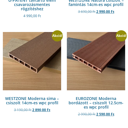
U-PATENT távtartó elem
WESTZONE Natura csiszolt –
csavarozásmentes
famintás 14cm-es wpc profil
rögzítéshez
3 690,00
Ft
2 990,00
Ft
4 990,00
Ft
Akció!
Akció!
WESTZONE Moderna sima –
EUROZONE Moderna
csiszolt 14cm-es wpc profil
bordázott – csiszolt 12.5cm-
es wpc profil
3 190,00
Ft
2 890,00
Ft
2 990,00
Ft
2 590,00
Ft