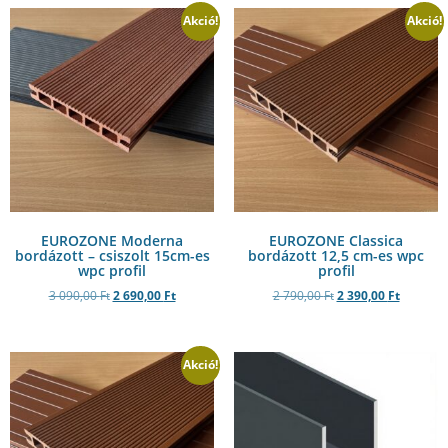
Akció!
Akció!
EUROZONE Moderna
EUROZONE Classica
bordázott – csiszolt 15cm-es
bordázott 12,5 cm-es wpc
wpc profil
profil
3 090,00
Ft
2 690,00
Ft
2 790,00
Ft
2 390,00
Ft
Akció!