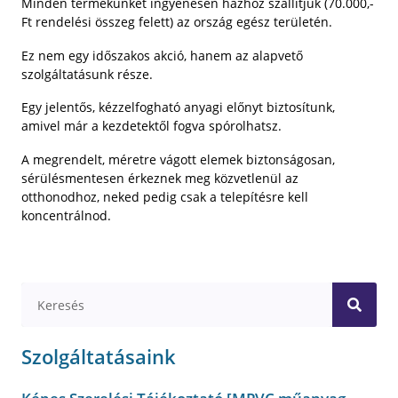
Minden termékünket ingyenesen házhoz szállítjuk (70.000,-
Ft rendelési összeg felett) az ország egész területén.
Ez nem egy időszakos akció, hanem az alapvető
szolgáltatásunk része.
Egy jelentős, kézzelfogható anyagi előnyt biztosítunk,
amivel már a kezdetektől fogva spórolhatsz.
A megrendelt, méretre vágott elemek biztonságosan,
sérülésmentesen érkeznek meg közvetlenül az
otthonodhoz, neked pedig csak a telepítésre kell
koncentrálnod.
Szolgáltatásaink