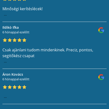
Minőségi kerítéslécek!
...
Ildikò Ifka
6 hónappal ezelőtt
Csak ajànlani tudom mindenkinek. Preciz, pontos,
segitőkész csapat
...
Áron Kovács
6 hónappal ezelőtt
...