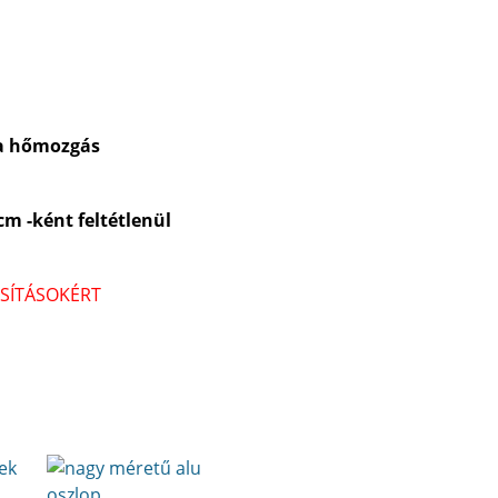
ta hőmozgás
m -ként feltétlenül
ASÍTÁSOKÉRT