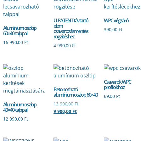
U-PATENT távtartó
WPC végzáró
elem
Alumínium oszlop
390,00
Ft
csavarozásmentes
60×40-talppal
rögzítéshez
16 990,00
Ft
4 990,00
Ft
Csavarok WPC
profilokhoz
Betonozható
alumínium oszlop 60×40
69,00
Ft
13 990,00
Ft
Alumínium oszlop
40×40-talppal
9 900,00
Ft
12 990,00
Ft