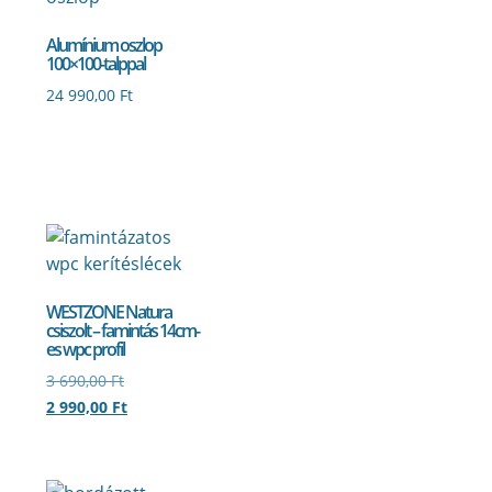
Alumínium oszlop
100×100-talppal
24 990,00
Ft
WESTZONE Natura
csiszolt – famintás 14cm-
es wpc profil
3 690,00
Ft
2 990,00
Ft