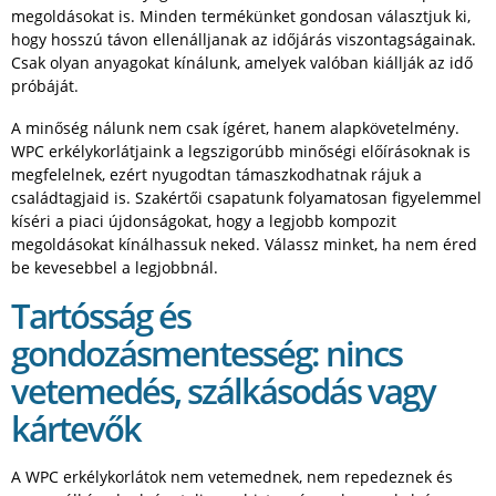
megoldásokat is. Minden termékünket gondosan választjuk ki,
hogy hosszú távon ellenálljanak az időjárás viszontagságainak.
Csak olyan anyagokat kínálunk, amelyek valóban kiállják az idő
próbáját.
A minőség nálunk nem csak ígéret, hanem alapkövetelmény.
WPC erkélykorlátjaink a legszigorúbb minőségi előírásoknak is
megfelelnek, ezért nyugodtan támaszkodhatnak rájuk a
családtagjaid is. Szakértői csapatunk folyamatosan figyelemmel
kíséri a piaci újdonságokat, hogy a legjobb kompozit
megoldásokat kínálhassuk neked. Válassz minket, ha nem éred
be kevesebbel a legjobbnál.
Tartósság és
gondozásmentesség: nincs
vetemedés, szálkásodás vagy
kártevők
A WPC erkélykorlátok nem vetemednek, nem repedeznek és