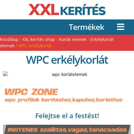
Termékek
Kezdőlap
/
XXL kerítés shop
/
Korlát elemek
/
Erkélykorlát
elemek
/ WPC erkélykorlát
WPC erkélykorlát
Felejtse el a festést!