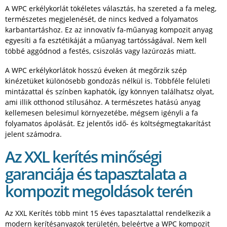
A WPC erkélykorlát tökéletes választás, ha szereted a fa meleg,
természetes megjelenését, de nincs kedved a folyamatos
karbantartáshoz. Ez az innovatív fa-műanyag kompozit anyag
egyesíti a fa esztétikáját a műanyag tartósságával. Nem kell
többé aggódnod a festés, csiszolás vagy lazúrozás miatt.
A WPC erkélykorlátok hosszú éveken át megőrzik szép
kinézetüket különösebb gondozás nélkül is. Többféle felületi
mintázattal és színben kaphatók, így könnyen találhatsz olyat,
ami illik otthonod stílusához. A természetes hatású anyag
kellemesen belesimul környezetébe, mégsem igényli a fa
folyamatos ápolását. Ez jelentős idő- és költségmegtakarítást
jelent számodra.
Az XXL kerítés minőségi
garanciája és tapasztalata a
kompozit megoldások terén
Az XXL Kerítés több mint 15 éves tapasztalattal rendelkezik a
modern kerítésanyagok területén, beleértve a WPC kompozit