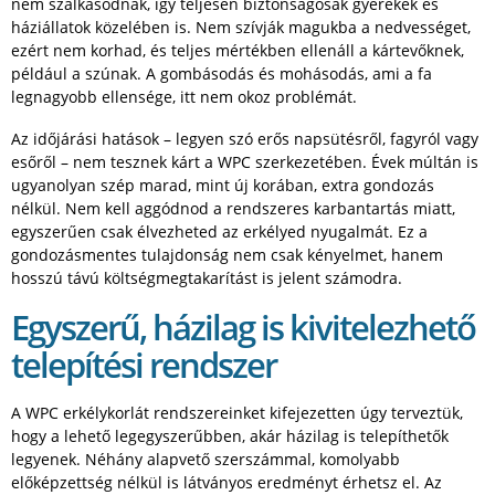
nem szálkásodnak, így teljesen biztonságosak gyerekek és
háziállatok közelében is. Nem szívják magukba a nedvességet,
ezért nem korhad, és teljes mértékben ellenáll a kártevőknek,
például a szúnak. A gombásodás és mohásodás, ami a fa
legnagyobb ellensége, itt nem okoz problémát.
Az időjárási hatások – legyen szó erős napsütésről, fagyról vagy
esőről – nem tesznek kárt a WPC szerkezetében. Évek múltán is
ugyanolyan szép marad, mint új korában, extra gondozás
nélkül. Nem kell aggódnod a rendszeres karbantartás miatt,
egyszerűen csak élvezheted az erkélyed nyugalmát. Ez a
gondozásmentes tulajdonság nem csak kényelmet, hanem
hosszú távú költségmegtakarítást is jelent számodra.
Egyszerű, házilag is kivitelezhető
telepítési rendszer
A WPC erkélykorlát rendszereinket kifejezetten úgy terveztük,
hogy a lehető legegyszerűbben, akár házilag is telepíthetők
legyenek. Néhány alapvető szerszámmal, komolyabb
előképzettség nélkül is látványos eredményt érhetsz el. Az