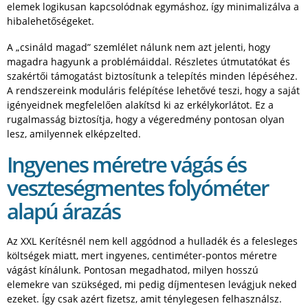
elemek logikusan kapcsolódnak egymáshoz, így minimalizálva a
hibalehetőségeket.
A „csináld magad” szemlélet nálunk nem azt jelenti, hogy
magadra hagyunk a problémáiddal. Részletes útmutatókat és
szakértői támogatást biztosítunk a telepítés minden lépéséhez.
A rendszereink moduláris felépítése lehetővé teszi, hogy a saját
igényeidnek megfelelően alakítsd ki az erkélykorlátot. Ez a
rugalmasság biztosítja, hogy a végeredmény pontosan olyan
lesz, amilyennek elképzelted.
Ingyenes méretre vágás és
veszteségmentes folyóméter
alapú árazás
Az XXL Kerítésnél nem kell aggódnod a hulladék és a felesleges
költségek miatt, mert ingyenes, centiméter-pontos méretre
vágást kínálunk. Pontosan megadhatod, milyen hosszú
elemekre van szükséged, mi pedig díjmentesen levágjuk neked
ezeket. Így csak azért fizetsz, amit ténylegesen felhasználsz.