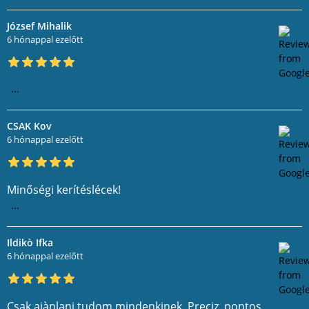
József Mihalik
6 hónappal ezelőtt
...
CSAK Kov
6 hónappal ezelőtt
Minőségi kerítéslécek!
...
Ildikò Ifka
6 hónappal ezelőtt
Csak ajànlani tudom mindenkinek. Preciz, pontos,