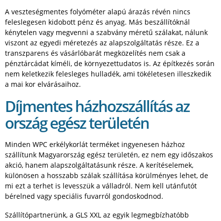
A veszteségmentes folyóméter alapú árazás révén nincs
feleslegesen kidobott pénz és anyag. Más beszállítóknál
kénytelen vagy megvenni a szabvány méretű szálakat, nálunk
viszont az egyedi méretezés az alapszolgáltatás része. Ez a
transzparens és vásárlóbarát megközelítés nem csak a
pénztárcádat kíméli, de környezettudatos is. Az építkezés során
nem keletkezik felesleges hulladék, ami tökéletesen illeszkedik
a mai kor elvárásaihoz.
Díjmentes házhozszállítás az
ország egész területén
Minden WPC erkélykorlát terméket ingyenesen házhoz
szállítunk Magyarország egész területén, ez nem egy időszakos
akció, hanem alapszolgáltatásunk része. A kerítéselemek,
különösen a hosszabb szálak szállítása körülményes lehet, de
mi ezt a terhet is levesszük a válladról. Nem kell utánfutót
bérelned vagy speciális fuvarról gondoskodnod.
Szállítópartnerünk, a GLS XXL az egyik legmegbízhatóbb