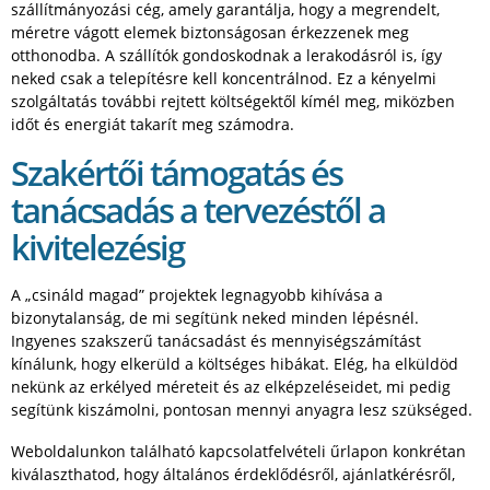
szállítmányozási cég, amely garantálja, hogy a megrendelt,
méretre vágott elemek biztonságosan érkezzenek meg
otthonodba. A szállítók gondoskodnak a lerakodásról is, így
neked csak a telepítésre kell koncentrálnod. Ez a kényelmi
szolgáltatás további rejtett költségektől kímél meg, miközben
időt és energiát takarít meg számodra.
Szakértői támogatás és
tanácsadás a tervezéstől a
kivitelezésig
A „csináld magad” projektek legnagyobb kihívása a
bizonytalanság, de mi segítünk neked minden lépésnél.
Ingyenes szakszerű tanácsadást és mennyiségszámítást
kínálunk, hogy elkerüld a költséges hibákat. Elég, ha elküldöd
nekünk az erkélyed méreteit és az elképzeléseidet, mi pedig
segítünk kiszámolni, pontosan mennyi anyagra lesz szükséged.
Weboldalunkon található kapcsolatfelvételi űrlapon konkrétan
kiválaszthatod, hogy általános érdeklődésről, ajánlatkérésről,