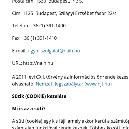
Posta cím: 1530 Budapest, Pf.: 5.
Cím: 1125 Budapest, Szilágyi Erzsébet fasor 22/c
Telefon: +36 (1) 391-1400
Fax: +36 (1) 391-1410
E-mail:
ugyfelszolgalat@naih.hu
URL: http://naih.hu
A 2011. évi CXII. törvény az információs önrendelkezés
olvasható:
Nemzeti Jogszabálytár (www.njt.hu)
Sütik (COOKIE) kezelése
Mi is az a süti?
A süti (cookie) egy kis fájl, amely akkor kerül a számí
számtalan funkcióval rendelkeznek. Többek között inf