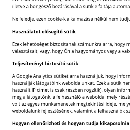
illetve a böngésző bezárásával a sütik e fajtája autom
Ne feledje, ezen cookie-k alkalmazása nélkül nem tud
Használatot elősegítő sütik
Ezek lehetőséget biztosítanak számunkra arra, hogy 
választásait, vagy, hogy Ön a hagyományos vagy a vako
Teljesítményt biztosító sütik
A Google Analytics sütiket arra használjuk, hogy info
használják látogatóink weboldalunkat. Ezek a sütik ne
használt IP címet is csak részben rögzítik), olyan info
meg a látogatónk, a felhasználó a weboldal mely részér
volt az egyes munkamenetek megtekintési ideje, melye
weboldalunk fejlesztésének, valamint a felhasználók sz
Hogyan ellenőrizheti és hogyan tudja kikapcsolnia 