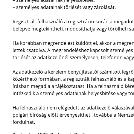
– személyes adatainak törlését vagy zárolását.
Regisztrált felhasználó a regisztráció során a megadott
belépve megtekintheti, módosíthatja vagy törölheti saj
Ha korábban megrendelést küldött el, akkor a megren
lettek csatolva. A megrendeléshez kapcsolt személyes 
törlését az adatkezelőnél személyesen, telefonon vag
Az adatkezelő a kérelem benyújtásától számított legrö
közérthető formában, a regisztrált felhasználó és a ka
írásban megadja a tájékoztatást. Ha a felhasználó kére
intézkedik a személyes adatainak helyesbítése vagy t
Ha felhasználó nem elégedett az adatkezelő válaszáva
polgári bíróság előtt érvényesítheti, továbbá a Nem
fordulhat.