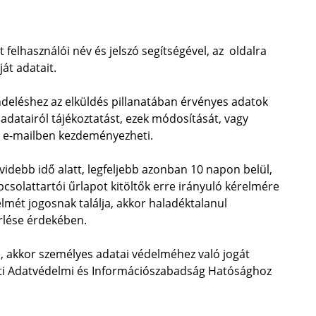
 felhasználói név és jelszó segítségével, az oldalra
át adatait.
deléshez az elküldés pillanatában érvényes adatok
adatairól tájékoztatást, ezek módosítását, vagy
y e-mailben kezdeményezheti.
videbb idő alatt, legfeljebb azonban 10 napon belül,
pcsolattartói űrlapot kitöltők erre irányuló kérelmére
lmét jogosnak találja, akkor haladéktalanul
örlése érdekében.
l, akkor személyes adatai védelméhez való jogát
zeti Adatvédelmi és Információszabadság Hatósághoz