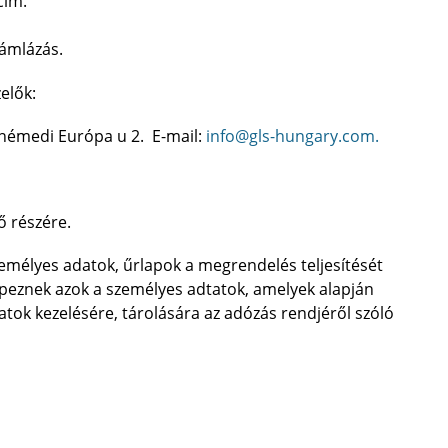
cím.
zámlázás.
elők:
némedi Európa u 2. E-mail:
info@gls-hungary.com.
ő részére.
zemélyes adatok, űrlapok a megrendelés teljesítését
épeznek azok a személyes adtatok, amelyek alapján
datok kezelésére, tárolására az adózás rendjéről szóló