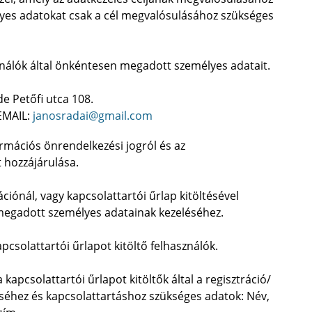
élyes adatokat csak a cél megvalósulásához szükséges
nálók által önkéntesen megadott személyes adatait.
e Petőfi utca 108.
EMAIL:
janosradai@gmail.com
formációs önrendelkezési jogról és az
t hozzájárulása.
ciónál, vagy kapcsolattartói űrlap kitöltésével
 megadott személyes adatainak kezeléséhez.
apcsolattartói űrlapot kitöltő felhasználók.
a kapcsolattartói űrlapot kitöltők által a regisztráció/
éséhez és kapcsolattartáshoz szükséges adatok: Név,