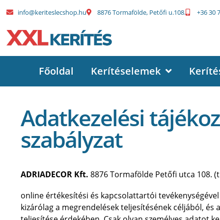
info@keriteslecshop.hu
8876 Tormafölde, Petőfi u.108.
+36 30 
Főoldal
Kerítéselemek
Keríté
Adatkezelési tájékoz
szabályzat
ADRIADECOR Kft.
8876 Tormafölde Petőfi utca 108. (
online értékesítési és kapcsolattartói tevékenységével
kizárólag a megrendelések teljesítésének céljából, és a
teljesítése érdekében. Csak olyan személyes adatot k