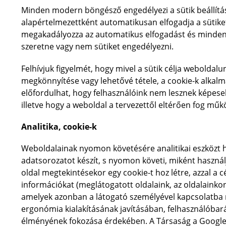
Minden modern böngésző engedélyezi a sütik beállítás
alapértelmezettként automatikusan elfogadja a sütike
megakadályozza az automatikus elfogadást és minden a
szeretne vagy nem sütiket engedélyezni.
Felhívjuk figyelmét, hogy mivel a sütik célja webolda
megkönnyítése vagy lehetővé tétele, a cookie-k alkal
előfordulhat, hogy felhasználóink nem lesznek képese
illetve hogy a weboldal a tervezettől eltérően fog mű
Analitika, cookie-k
Weboldalainak nyomon követésére analitikai eszközt h
adatsorozatot készít, s nyomon követi, miként használj
oldal megtekintésekor egy cookie-t hoz létre, azzal a c
információkat (meglátogatott oldalaink, az oldalainkon 
amelyek azonban a látogató személyével kapcsolatba 
ergonómia kialakításának javításában, felhasználóbará
élményének fokozása érdekében. A Társaság a Google An