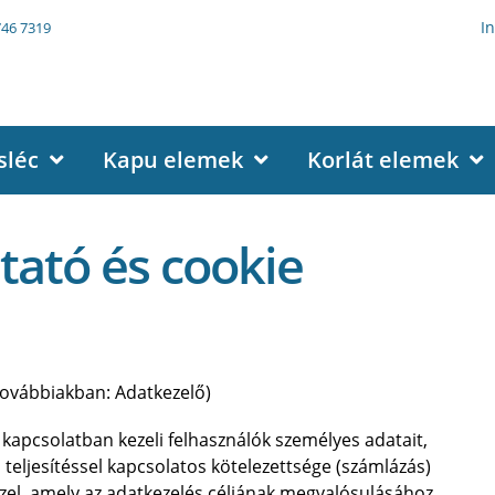
I
746 7319
sléc
Kapu elemek
Korlát elemek
tató és cookie
továbbiakban: Adatkezelő)
 kapcsolatban kezeli felhasználók személyes adatait,
 teljesítéssel kapcsolatos kötelezettsége (számlázás)
ezel, amely az adatkezelés céljának megvalósulásához