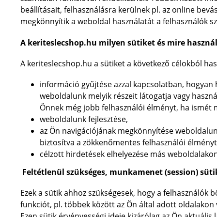
beállításait, felhasználásra kerülnek pl. az online be
megkönnyítik a weboldal használatát a felhasználók s
A keriteslecshop.hu milyen sütiket és mire haszná
A keriteslecshop.hu a sütiket a következő célokból has
információ gyűjtése azzal kapcsolatban, hogyan 
weboldalunk melyik részeit látogatja vagy haszná
Önnek még jobb felhasználói élményt, ha ismét 
weboldalunk fejlesztése,
az Ön navigációjának megkönnyítése weboldalunk
biztosítva a zökkenőmentes felhasználói élményt
célzott hirdetések elhelyezése más weboldalakon
Feltétlenül szükséges, munkamenet (session) süti
Ezek a sütik ahhoz szükségesek, hogy a felhasználók
funkciót, pl. többek között az Ön által adott oldalako
Ezen sütik érvényességi ideje kizárólag az Ön aktuáli