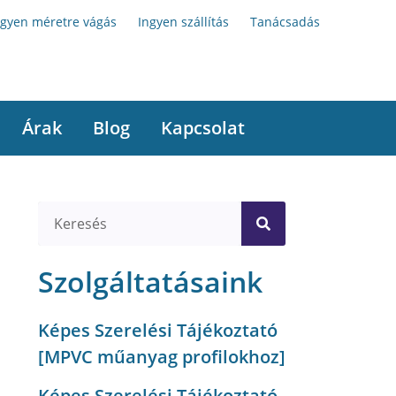
ngyen méretre vágás
Ingyen szállítás
Tanácsadás
Árak
Blog
Kapcsolat
Szolgáltatásaink
Képes Szerelési Tájékoztató
[MPVC műanyag profilokhoz]
Képes Szerelési Tájékoztató