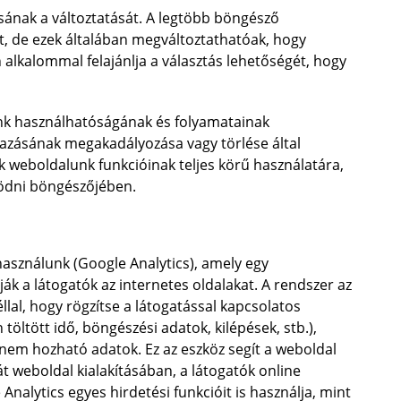
ának a változtatását. A legtöbb böngésző
t, de ezek általában megváltoztathatóak, hogy
lkalommal felajánlja a választás lehetőségét, hogy
lunk használhatóságának és folyamatainak
mazásának megakadályozása vagy törlése által
k weboldalunk funkcióinak teljes körű használatára,
ködni böngészőjében.
asználunk (Google Analytics), amely egy
ák a látogatók az internetes oldalakat. A rendszer az
éllal, hogy rögzítse a látogatással kapcsolatos
töltött idő, böngészési adatok, kilépések, stb.),
nem hozható adatok. Ez az eszköz segít a weboldal
t weboldal kialakításában, a látogatók online
alytics egyes hirdetési funkcióit is használja, mint