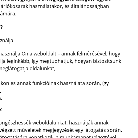
vásárlókosarak használatakor, és általánosságban
zámára.
l?
ználja
használja Ön a weboldalt – annak felmérésével, hogy
lja leginkább, így megtudhatjuk, hogyan biztosítsunk
meglátogatja oldalunkat,
on és annak funkcióinak használata során, így
,
.
k
 böngészhessék weboldalunkat, használják annak
n végzett műveletek megjegyzését egy látogatás során.
s látogatására vonatkozik, a munkamenet végeztével,