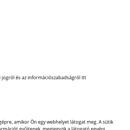
i jogról és az információszabadságról itt
tógépre, amikor Ön egy webhelyet látogat meg. A sütik
ormációt gyűjtenek, megjegyzik a látogató egyéni