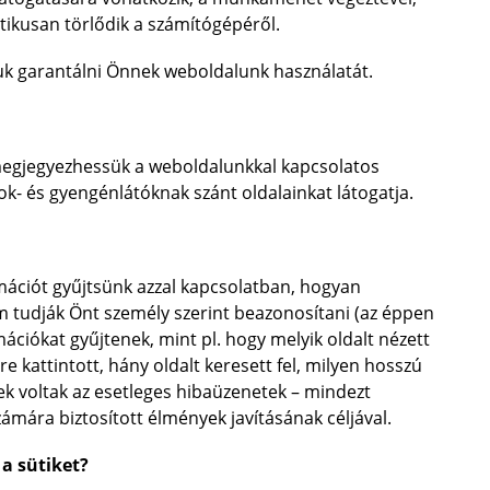
atikusan törlődik a számítógépéről.
juk garantálni Önnek weboldalunk használatát.
megjegyezhessük a weboldalunkkal kapcsolatos
k- és gyengénlátóknak szánt oldalainkat látogatja.
rmációt gyűjtsünk azzal kapcsolatban, hogyan
m tudják Önt személy szerint beazonosítani (az éppen
rmációkat gyűjtenek, mint pl. hogy melyik oldalt nézett
e kattintott, hány oldalt keresett fel, milyen hosszú
k voltak az esetleges hibaüzenetek – mindezt
ámára biztosított élmények javításának céljával.
a sütiket?