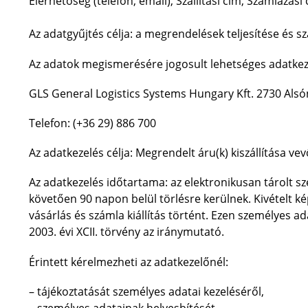
Elérhetőség (telefon, email), Szállítási cím, Számlázási 
Az adatgyűjtés célja: a megrendelések teljesítése és s
Az adatok megismerésére jogosult lehetséges adatkez
GLS General Logistics Systems Hungary Kft.
2730 Alsó
Telefon: (+36 29) 886 700
Az adatkezelés célja: Megrendelt áru(k) kiszállítása vev
Az adatkezelés időtartama: az elektronikusan tárolt s
követően 90 napon belül törlésre kerülnek. Kivételt k
vásárlás és számla kiállítás történt. Ezen személyes a
2003. évi XCII. törvény az iránymutató.
Érintett kérelmezheti az adatkezelőnél:
– tájékoztatását személyes adatai kezeléséről,
– személyes adatainak helyesbítését,