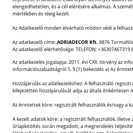
elengedhetetlen, és a cél elérésére alkalmas. A szem
mértékben és ideig kezeli.
Az Adatkezelő minden elvárható módon védi a felhasz
Az adatkezelő címe:
ADRIADECOR Kft.
8876 Tormaföld
Az adatkezelő elérhetősége: TELEFON: +36307467319 
Az adatkezelés jogalapja: 2011. évi CXII. törvény az in
információszabadságról 5. § (1) bekezdés a) Az érintet
Hozzájárulás az adatkezeléshez: A felhasználó regisztrá
kifejezetten hozzájárulását adja az általa önkéntesen
Az érintettek köre: regisztrált felhasználók és/vagy a k
A kezelt adatok köre: a regisztrált felhasználók, illetve 
űrlapkitöltés során megadott, a megrendelés teljesít