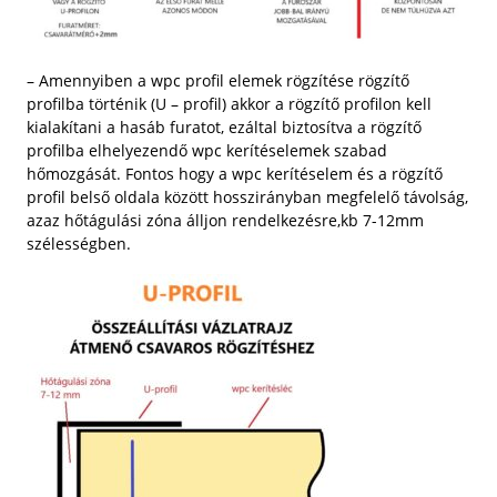
– Amennyiben a wpc profil elemek rögzítése rögzítő
profilba történik (U – profil) akkor a rögzítő profilon kell
kialakítani a hasáb furatot, ezáltal biztosítva a rögzítő
profilba elhelyezendő wpc kerítéselemek szabad
hőmozgását. Fontos hogy a wpc kerítéselem és a rögzítő
profil belső oldala között hosszirányban megfelelő távolság,
azaz hőtágulási zóna álljon rendelkezésre,kb 7-12mm
szélességben.