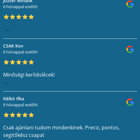
József Mihalik
6 hónappal ezelőtt
...
CSAK Kov
6 hónappal ezelőtt
Minőségi kerítéslécek!
...
Ildikò Ifka
6 hónappal ezelőtt
Csak ajànlani tudom mindenkinek. Preciz, pontos,
segitőkész csapat