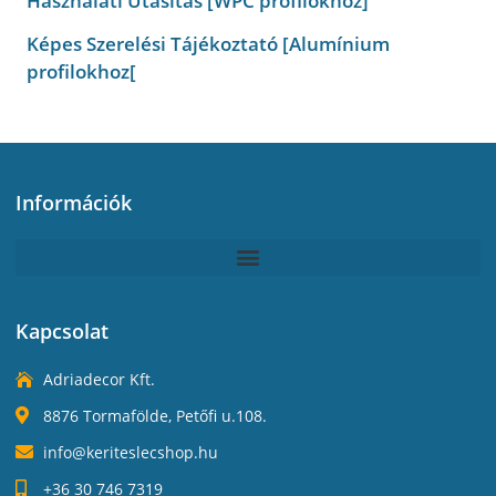
Használati Utasítás [WPC profilokhoz]
Képes Szerelési Tájékoztató [Alumínium
profilokhoz[
Információk
Kapcsolat
Adriadecor Kft.
8876 Tormafölde, Petőfi u.108.
info@keriteslecshop.hu
+36 30 746 7319