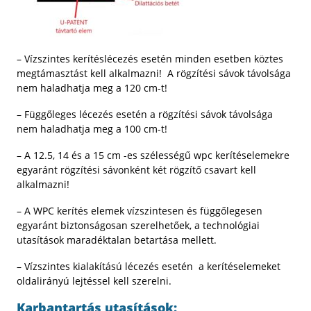
– Vízszintes kerítéslécezés esetén minden esetben köztes
megtámasztást kell alkalmazni! A rögzítési sávok távolsága
nem haladhatja meg a 120 cm-t!
– Függőleges lécezés esetén a rögzítési sávok távolsága
nem haladhatja meg a 100 cm-t!
– A 12.5, 14 és a 15 cm -es szélességű wpc kerítéselemekre
egyaránt rögzítési sávonként két rögzítő csavart kell
alkalmazni!
– A WPC kerítés elemek vízszintesen és függőlegesen
egyaránt biztonságosan szerelhetőek, a technológiai
utasítások maradéktalan betartása mellett.
– Vízszintes kialakítású lécezés esetén a kerítéselemeket
oldalirányú lejtéssel kell szerelni.
Karbantartás utasítások: