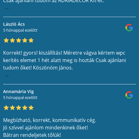
Csak ajánlani tudom az ADRIADECOR Kft-ét.
...
László Ács
5 hónappal ezelőtt
Korrekt! gyors! kiszállítás! Méretre vágva kértem wpc
kerítés elemet 1 hét alatt meg is hozták Csak ajánlani
tudom őket! Köszönöm János.
...
Annamária Vig
5 hónappal ezelőtt
Megbízható, korrekt, kommunikatív cég.
Jó szívvel ajánlom mindenkinek őket!
Bátran rendeljetek tőlük!