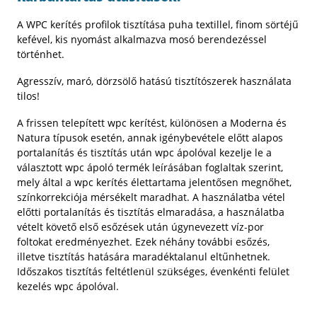
A WPC kerítés profilok tisztítása puha textillel, finom sörtéjű
kefével, kis nyomást alkalmazva mosó berendezéssel
történhet.
Agresszív, maró, dörzsölő hatású tisztítószerek használata
tilos!
A frissen telepített wpc kerítést, különösen a Moderna és
Natura típusok esetén, annak igénybevétele előtt alapos
portalanítás és tisztítás után wpc ápolóval kezelje le a
választott wpc ápoló termék leírásában foglaltak szerint,
mely által a wpc kerítés élettartama jelentősen megnőhet,
színkorrekciója mérsékelt maradhat. A használatba vétel
előtti portalanítás és tisztítás elmaradása, a használatba
vételt követő első esőzések után úgynevezett víz-por
foltokat eredményezhet. Ezek néhány további esőzés,
illetve tisztítás hatására maradéktalanul eltűnhetnek.
Időszakos tisztítás feltétlenül szükséges, évenkénti felület
kezelés wpc ápolóval.