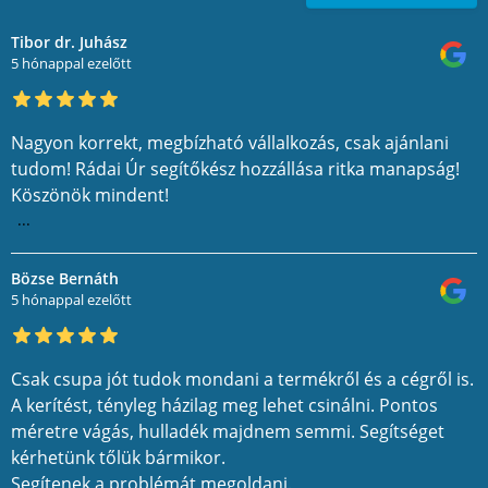
Tibor dr. Juhász
5 hónappal ezelőtt
Nagyon korrekt, megbízható vállalkozás, csak ajánlani
tudom! Rádai Úr segítőkész hozzállása ritka manapság!
Köszönök mindent!
...
Bözse Bernáth
5 hónappal ezelőtt
Csak csupa jót tudok mondani a termékről és a cégről is.
A kerítést, tényleg házilag meg lehet csinálni. Pontos
méretre vágás, hulladék majdnem semmi. Segítséget
kérhetünk tőlük bármikor.
Segítenek a problémát megoldani.