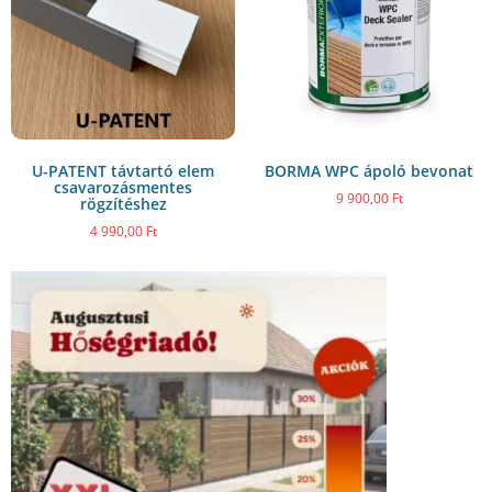
U-PATENT távtartó elem
BORMA WPC ápoló bevonat
csavarozásmentes
9 900,00
Ft
rögzítéshez
4 990,00
Ft