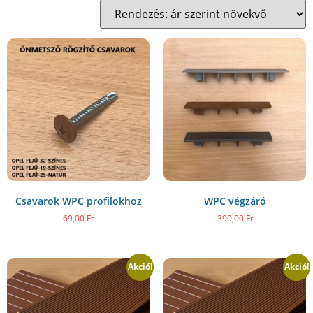
Csavarok WPC profilokhoz
WPC végzáró
69,00
Ft
390,00
Ft
Akció!
Akció!