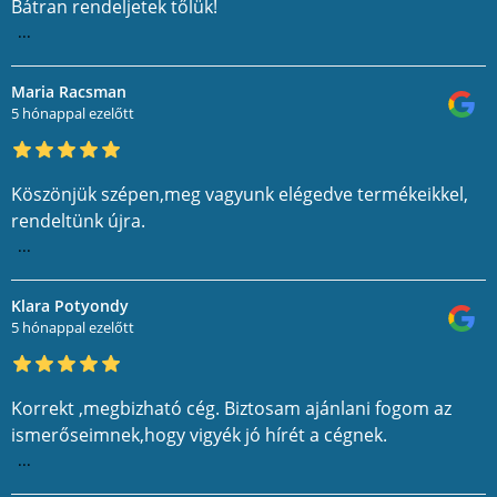
Bátran rendeljetek tőlük!
...
Maria Racsman
5 hónappal ezelőtt
Köszönjük szépen,meg vagyunk elégedve termékeikkel,
rendeltünk újra.
...
Klara Potyondy
5 hónappal ezelőtt
Korrekt ,megbizható cég. Biztosam ajánlani fogom az
ismerőseimnek,hogy vigyék jó hírét a cégnek.
...