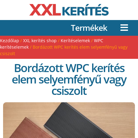
Termékek
Kezdőlap
/
XXL kerítés shop
/
Kerítéselemek
/
WPC
kerítéselemek
/ Bordázott WPC kerítés elem selyemfényű vagy
csiszolt
Bordázott WPC kerítés
elem selyemfényű vagy
csiszolt