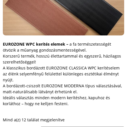
EUROZONE WPC kerítés elemek –
a fa természetességét
ötvözik a műanyag gondozásmentességével.
Korszerű termék, hosszú élettartammal és egyszerű, házilagos
szerelhetőséggel!
A klasszikus bordázott EUROZONE CLASSICA WPC kerítéselem
az élénk selyemfényű felülettel különleges esztétikai élményt
nyújt.
A bordázott-csiszolt EUROZONE MODERNA típus választásával,
matt-naturálisabb látványt érhetünk el.
Ideális választás minden modern kerítéshez, kapuhoz és
korláthoz – hogy ne kelljen festeni.
Mind a(z) 12 találat megjelenítve