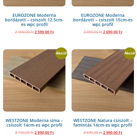
EUROZONE Moderna
EUROZONE Moderna
bordázott – csiszolt 12.5cm-
bordázott – csiszolt 15cm-es
es wpc profil
wpc profil
2 990,00
Ft
2 590,00
Ft
3 090,00
Ft
2 690,00
Ft
Akció!
Akció!
WESTZONE Moderna sima –
WESTZONE Natura csiszolt –
csiszolt 14cm-es wpc profil
famintás 14cm-es wpc profil
3 190,00
Ft
2 890,00
Ft
3 690,00
Ft
2 990,00
Ft