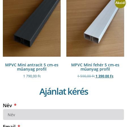
Akció!
MPVC Mini antracit 5 cm-es
MPVC Mini fehér 5 cm-es
műanyag profil
műanyag profil
1 790,00
Ft
1 590,00
Ft
1 390,00
Ft
Ajánlat kérés
Név
Email