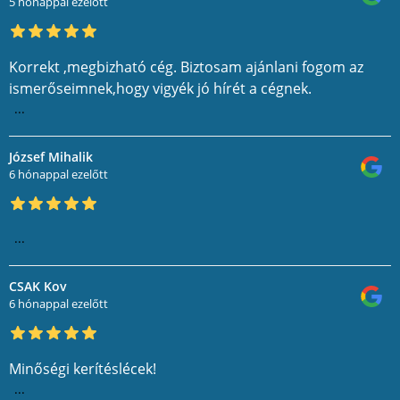
5 hónappal ezelőtt
Korrekt ,megbizható cég. Biztosam ajánlani fogom az
ismerőseimnek,hogy vigyék jó hírét a cégnek.
...
József Mihalik
6 hónappal ezelőtt
...
CSAK Kov
6 hónappal ezelőtt
Minőségi kerítéslécek!
...