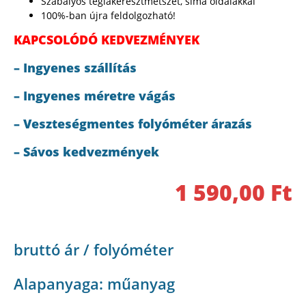
Szabályos téglakeresztmetszet, sima oldalakkal
100%-ban újra feldolgozható!
KAPCSOLÓDÓ KEDVEZMÉNYEK
– Ingyenes szállítás
– Ingyenes méretre vágás
– Veszteségmentes folyóméter árazás
– Sávos kedvezmények
1 590,00
Ft
bruttó ár / folyóméter
Alapanyaga: műanyag