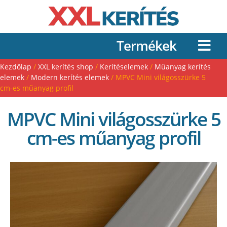
Termékek
Kezdőlap
/
XXL kerítés shop
/
Kerítéselemek
/
Műanyag kerítés
elemek
/
Modern kerítés elemek
/ MPVC Mini világosszürke 5
cm-es műanyag profil
MPVC Mini világosszürke 5
cm-es műanyag profil