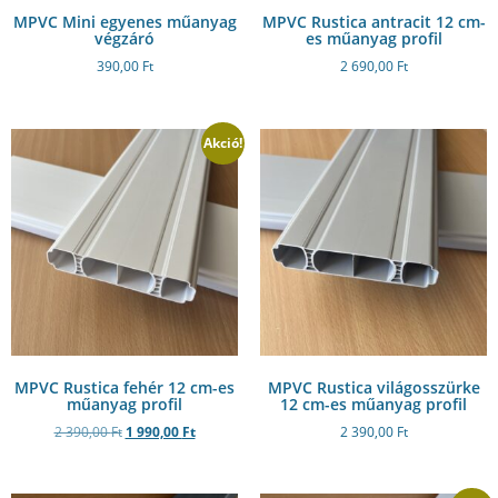
MPVC Mini egyenes műanyag
MPVC Rustica antracit 12 cm-
végzáró
es műanyag profil
390,00
Ft
2 690,00
Ft
Akció!
MPVC Rustica fehér 12 cm-es
MPVC Rustica világosszürke
műanyag profil
12 cm-es műanyag profil
2 390,00
Ft
1 990,00
Ft
2 390,00
Ft