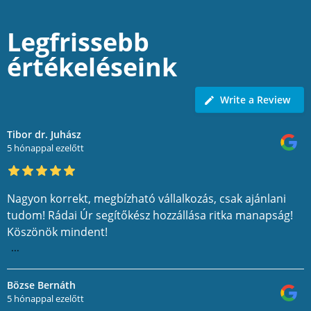
Legfrissebb
értékeléseink
Write a Review
Tibor dr. Juhász
5 hónappal ezelőtt
Nagyon korrekt, megbízható vállalkozás, csak ajánlani
tudom! Rádai Úr segítőkész hozzállása ritka manapság!
Köszönök mindent!
...
Bözse Bernáth
5 hónappal ezelőtt