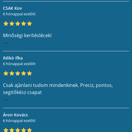
CSAK Kov
6 hónappal ezelőtt
Minőségi kerítéslécek!
...
Ildikò Ifka
6 hónappal ezelőtt
Csak ajànlani tudom mindenkinek. Preciz, pontos,
segitőkész csapat
...
Áron Kovács
6 hónappal ezelőtt