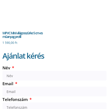
MPVC Mini világosszürke 5 cm-es
műanyag profil
1 590,00
Ft
Ajánlat kérés
Név
Email
Telefonszám