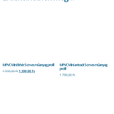
MPVC Mini fehér 5 cm-es műanyag profil
MPVC Mini antracit 5 cm-es műanyag
profil
1 590,00
Ft
1 390,00
Ft
1 790,00
Ft