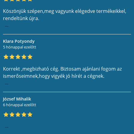
Köszönjük szépen,meg vagyunk elégedve termékeikkel,
rendeltünk újra.
...
Klara Potyondy
5 hónappal ezelőtt
Korrekt ,megbizható cég. Biztosam ajánlani fogom az
ismerőseimnek,hogy vigyék jó hírét a cégnek.
...
József Mihalik
6 hónappal ezelőtt
...