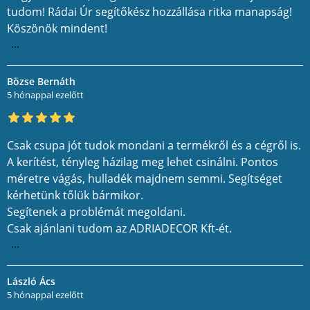
tudom! Rádai Úr segítőkész hozzállása ritka manapság!
Köszönök mindent!
...
Bözse Bernáth
5 hónappal ezelőtt
Csak csupa jót tudok mondani a termékről és a cégről is.
A kerítést, tényleg házilag meg lehet csinálni. Pontos
méretre vágás, hulladék majdnem semmi. Segítséget
kérhetünk tőlük bármikor.
Segítenek a problémát megoldani.
Csak ajánlani tudom az ADRIADECOR Kft-ét.
...
László Ács
5 hónappal ezelőtt