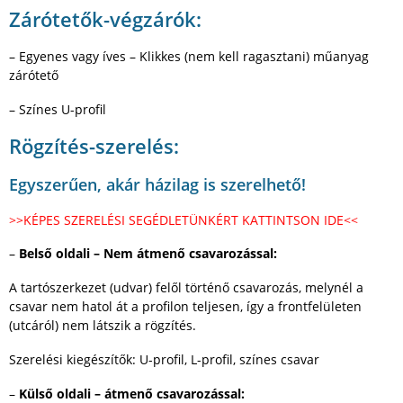
Zárótetők-végzárók:
– Egyenes vagy íves – Klikkes (nem kell ragasztani) műanyag
zárótető
– Színes U-profil
Rögzítés-szerelés:
Egyszerűen, akár házilag is szerelhető!
>>KÉPES SZERELÉSI SEGÉDLETÜNKÉRT KATTINTSON IDE<<
–
Belső oldali – Nem átmenő csavarozással:
A tartószerkezet (udvar) felől történő csavarozás, melynél a
csavar nem hatol át a profilon teljesen, így a frontfelületen
(utcáról) nem látszik a rögzítés.
Szerelési kiegészítők: U-profil, L-profil, színes csavar
–
Külső oldali – átmenő csavarozással: