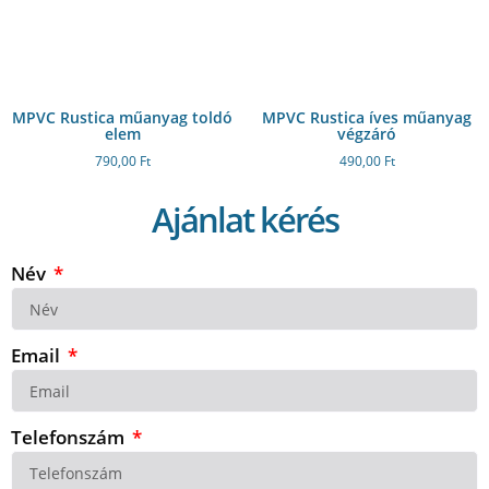
MPVC Rustica műanyag toldó
MPVC Rustica íves műanyag
elem
végzáró
790,00
Ft
490,00
Ft
Ajánlat kérés
Név
Email
Telefonszám