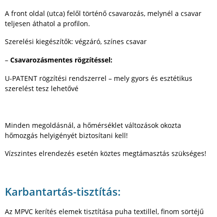
A front oldal (utca) felől történő csavarozás, melynél a csavar
teljesen áthatol a profilon.
Szerelési kiegészítők: végzáró, színes csavar
–
Csavarozásmentes rögzítéssel:
U-PATENT rögzítési rendszerrel – mely gyors és esztétikus
szerelést tesz lehetővé
Minden megoldásnál, a hőmérséklet változások okozta
hőmozgás helyigényét biztosítani kell!
Vízszintes elrendezés esetén köztes megtámasztás szükséges!
Karbantartás-tisztítás:
Az MPVC kerítés elemek tisztítása puha textillel, finom sörtéjű