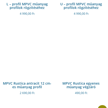
L – profil MPVC műanyag
U – profil MPVC műanyag
profilok rögzítéséhez
profilok rögzítéséhez
4 990,00
Ft
4 990,00
Ft
MPVC Rustica antracit 12 cm-
MPVC Rustica egyenes
es műanyag profil
műanyag végzáró
2 690,00
Ft
490,00
Ft