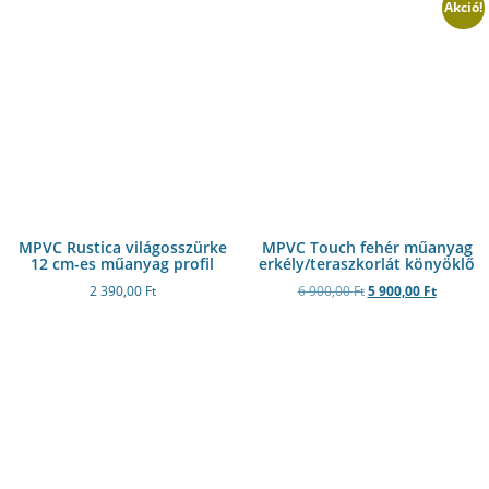
Akció!
MPVC Rustica világosszürke
MPVC Touch fehér műanyag
12 cm-es műanyag profil
erkély/teraszkorlát könyöklő
2 390,00
Ft
6 900,00
Ft
5 900,00
Ft