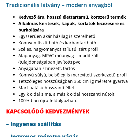
Tradicionális látvány – modern anyagból
Kedvező áru, hosszú élettartamú, korszerű termék
Alkalmas kerítések, kapuk, korlátok lécezésére és
burkolására
Egyszerűen akár házilag is szerelhető
Könnyen tisztítható és karbantartható
Széles, hagyományos stílusú, zárt profil
Alapanyag: MPVC műanyag – modifikált
(tulajdonságaiban javított) pvc
Anyagában színezett, tartós
Könnyű súlyú, belsőleg is merevített szerkezetű profil
Tetszőleges hosszúságban 350 cm-ig méretre gyártva
Mart hatású hosszanti éllel
Egyik oldal sima, a másik oldal hosszanti nútolt
100%-ban újra feldolgozható!
KAPCSOLÓDÓ KEDVEZMÉNYEK
– Ingyenes szállítás
– Ingyenes méretre vágás