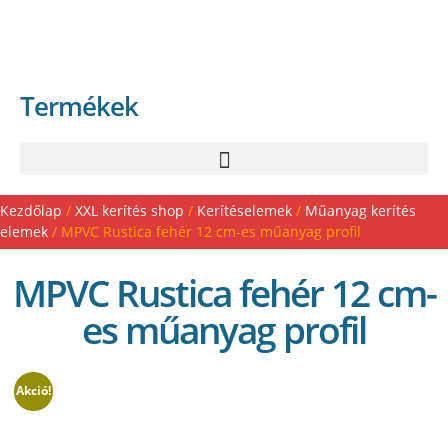
Termékek
Kezdőlap
/
XXL kerítés shop
/
Kerítéselemek
/
Műanyag kerítés
elemek
/ MPVC Rustica fehér 12 cm-es műanyag profil
MPVC Rustica fehér 12 cm-
es műanyag profil
Akció!