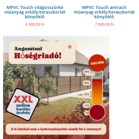
MPVC Touch világosszürke
MPVC Touch antracit
műanyag erkély/teraszkorlát
műanyag erkély/teraszkorlát
könyöklő
könyöklő
6 900,00
Ft
7 900,00
Ft