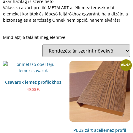
akár házilag is szerelhető.
Válassza a zárt profilú METALART acéllemez teraszkorlát
elemeket korlátok és lépcső feljárókhoz egyaránt, ha a dizájn, a
biztonság és a tartósság Önnek nem opció, hanem elvárás!
Mind a(z) 6 találat megjelenítve
Akció!
Csavarok lemez profilokhoz
49,00
Ft
PLUS zárt acéllemez profil