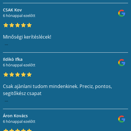
CSAK Kov
6 hónappal ezelőtt
Minőségi kerítéslécek!
...
Ildikò Ifka
6 hónappal ezelőtt
Csak ajànlani tudom mindenkinek. Preciz, pontos,
segitőkész csapat
...
Áron Kovács
6 hónappal ezelőtt