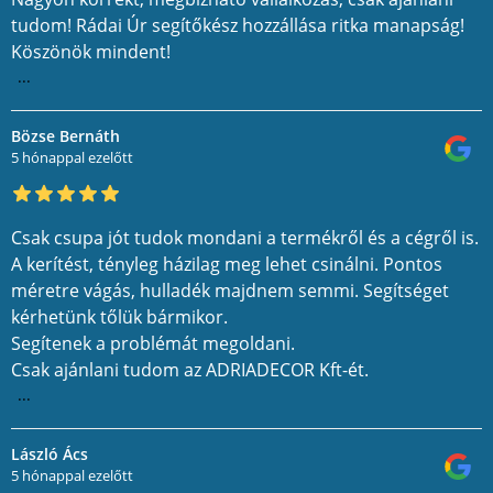
tudom! Rádai Úr segítőkész hozzállása ritka manapság!
Köszönök mindent!
...
Bözse Bernáth
5 hónappal ezelőtt
Csak csupa jót tudok mondani a termékről és a cégről is.
A kerítést, tényleg házilag meg lehet csinálni. Pontos
méretre vágás, hulladék majdnem semmi. Segítséget
kérhetünk tőlük bármikor.
Segítenek a problémát megoldani.
Csak ajánlani tudom az ADRIADECOR Kft-ét.
...
László Ács
5 hónappal ezelőtt