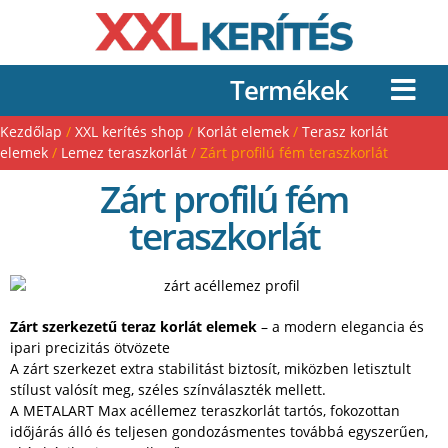
Termékek
Kezdőlap
/
XXL kerítés shop
/
Korlát elemek
/
Terasz korlát
elemek
/
Lemez teraszkorlát
/ Zárt profilú fém teraszkorlát
Zárt profilú fém
teraszkorlát
Zárt szerkezetű teraz korlát elemek
– a modern elegancia és
ipari precizitás ötvözete
A zárt szerkezet extra stabilitást biztosít, miközben letisztult
stílust valósít meg, széles színválaszték mellett.
A METALART Max acéllemez teraszkorlát tartós, fokozottan
időjárás álló és teljesen gondozásmentes továbbá egyszerűen,