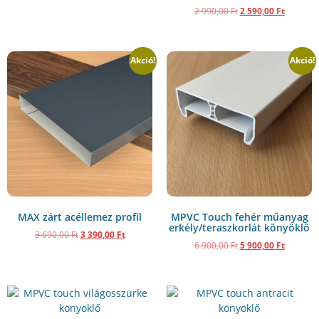
2 990,00
Ft
2 590,00
Ft
Akció!
Akció!
MAX zárt acéllemez profil
MPVC Touch fehér műanyag
erkély/teraszkorlát könyöklő
3 690,00
Ft
3 390,00
Ft
6 900,00
Ft
5 900,00
Ft