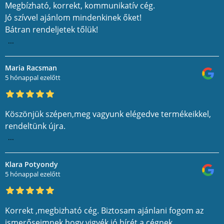
Megbízható, korrekt, kommunikatív cég.
Jó szívvel ajánlom mindenkinek őket!
Bátran rendeljetek tőlük!
...
Maria Racsman
5 hónappal ezelőtt
Köszönjük szépen,meg vagyunk elégedve termékeikkel,
rendeltünk újra.
...
Klara Potyondy
5 hónappal ezelőtt
Korrekt ,megbizható cég. Biztosam ajánlani fogom az
ismerőseimnek,hogy vigyék jó hírét a cégnek.