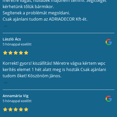
méretre vágás, hulladék majdnem semmi. Segítséget
kérhetünk tőlük bármikor.
Segítenek a problémát megoldani.
Csak ajánlani tudom az ADRIADECOR Kft-ét.
...
László Ács
5 hónappal ezelőtt
Korrekt! gyors! kiszállítás! Méretre vágva kértem wpc
kerítés elemet 1 hét alatt meg is hozták Csak ajánlani
tudom őket! Köszönöm János.
...
Annamária Vig
5 hónappal ezelőtt