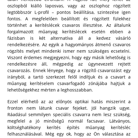
oszlopból kiálló laposvas, vagy az oszlophoz rögzített
legtöbbször L-profil – pontos beállítása, szintezése igen
fontos. A megfelelően beállított és rögzített fülekhez
történhet a kerítéslécek csavaros illesztése. Az általunk
forgalmazott műanyag kerítéslécek esetén ebben a
fázisban is két alternatíva áll a kedvez vásárló
rendelkezésére. Az egyik a hagyományos átmenő csavaros
rögzítés melyet mindenki ismer nem szükséges ecsetelni.
Viszont érdemes megjegyezni, hogy egy másik lehetőség is
rendelkezésre áll, mégpedig az úgynevezett rejtett
csavarozás. Ennek lényege, hogy a rögzítő csavarozást egy
irányból, a tartó szerkezet felől indítjuk és a csavart a
műanyag kerítéselem csavarfogadó zónájába hajtjuk a
lehetőségekhez mérten a leghosszabban.
Ezzel elérhető az az előnyös optikai hatás miszerint a
fronton nem látunk csavar fejeket. Jól hangzik ugye.
Ráadásul semmilyen speciális csavarra nem lesz szükség,
megfelel a jó minőségű normál facsavar. Látványos,
költséghatékony kerítés építés műanyag kerítésléc
felhasználásával. Még egy ok, hogy az Ön választása az