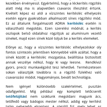
kezekben érvényesül. Egyértelmű, hogy a léckerítés rögzítés
alatt még ma is alapvetően csavaros illesztést értünk.
Kivételt képez ez alól a vízszintes kerítésléc elhelyezés
esetén egyre gyakrabban alkalmazott sínes rögzítési mód.
Ez az általunk forgalmazott ADRIA
kerítésléc
esetén is
választható megoldás. Ezen szerelési módnál, a kerítés
oszlopok belső oldalához rögzítjük az alumínium vezető
síneket, majd ezen sínek közé toljuk be a kerítés elemeket.
Előnye az, hogy a vízszintes kerítésléc elhelyezéskor oly
fontos szintezés jelentősen könnyebbé válik azáltal, hogy a
sínek között a kerítésléc mozgatása, beállítása biztosított
annak veszélye nélkül, hogy ki vagy leesne. Rendkívül
gyors, precíz munkavégzést tesz lehetővé. Természetesen
sokan választják továbbra is a rögzítő fülekhez való
csavarozási módot. Hagyományos, bevált technológia.
Nem igényel különösebb szakértelmet, pusztán
odafigyelést. Míg például egy komplett tetőcserét
tetőfelújítás
t nem szoktunk megoldani magunk ács,
tetőfedő vagy bádogos mester nélkül, addig egy kerítést
talán nehezebb elrontani. A rögzítő fül, mely lehet az