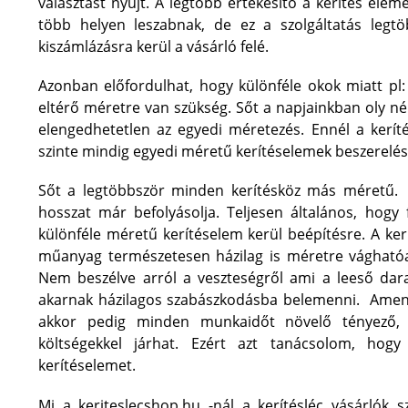
választást nyújt. A legtöbb értékesítő a kerítés el
több helyen leszabnak, de ez a szolgáltatás legt
kiszámlázásra kerül a vásárló felé.
Azonban előfordulhat, hogy különféle okok miatt pl:
eltérő méretre van szükség. Sőt a napjainkban oly nép
elengedhetetlen az egyedi méretezés. Ennél a keríté
szinte mindig egyedi méretű kerítéselemek beszerelés
Sőt a legtöbbször minden kerítésköz más méretű. L
hosszat már befolyásolja. Teljesen általános, hogy 
különféle méretű kerítéselem kerül beépítésre. A ke
műanyag természetesen házilag is méretre vághatóa
Nem beszélve arról a veszteségről ami a leeső da
akarnak házilagos szabászkodásba belemenni. Amennyi
akkor pedig minden munkaidőt növelő tényező, 
költségekkel járhat. Ezért azt tanácsolom, hog
kerítéselemet.
Mi a keriteslecshop.hu -nál a kerítésléc vásárlók 