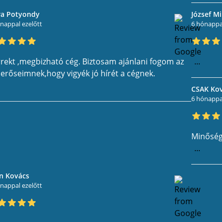
ra Potyondy
József Mi
nappal ezelőtt
6 hónappal
rekt ,megbizható cég. Biztosam ajánlani fogom az
...
erőseimnek,hogy vigyék jó hírét a cégnek.
CSAK Ko
6 hónappal
Minőségi
...
n Kovács
nappal ezelőtt