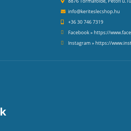
8876 Tormafölde, Petőfi u.10
info@keriteslecshop.hu
+36 30 746 7319
Facebook » https://www.fac
Instagram » https://www.in
nk