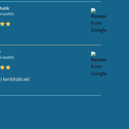
halik
 ezelőtt
v
 ezelőtt
 kerítéslécek!