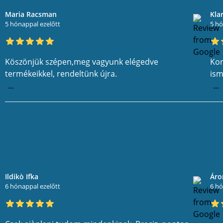
Maria Racsman
Kla
5 hónappal ezelőtt
5 hó
Köszönjük szépen,meg vagyunk elégedve
Kor
termékeikkel, rendeltünk újra.
ism
...
...
Ildikò Ifka
Áro
6 hónappal ezelőtt
6 hó