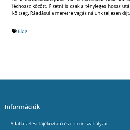
léchossz között. Fizetni is csak a tényleges hossz ut
költség. Ráadásul a méretre vágás nálunk teljesen díjt
Blog
Információk
Adatkezelési tájékoztató és cookie szabályzat