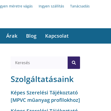
ngyen méretre vágás
Ingyen szállítás
Tanácsadás
Árak
Blog
Kapcsolat
Szolgáltatásaink
Képes Szerelési Tájékoztató
[MPVC műanyag profilokhoz]
Képes Szerelési Tájékoztató