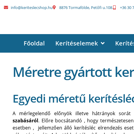
info@keriteslecshop.hu
8876 Tormafölde, Petőfi u.108.
+36 30 
Főoldal
Kerítéselemek
Keríté
Méretre gyártott ker
Egyedi méretű kerítéslé
A mérlegelendő előnyök illetve hátrányok sorát
szabásáról
. Előre bocsátandó , hogy természetesen 
esetben , jellemzően álló kerítésléc elrendezés eset