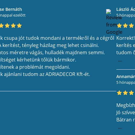
se Bernáth
László Á
nappal ezelőtt
5 hónappal
k csupa jót tudok mondani a termékről és a cégről
Korrekt!
 A kerítést, tényleg házilag meg lehet csinálni.
kerítés 
tos méretre vágás, hulladék majdnem semmi.
tudom ő
ítséget kérhetünk tőlük bármikor.
...
ítenek a problémát megoldani.
k ajánlani tudom az ADRIADECOR Kft-ét.
Annamári
5 hónappal
Megbízh
Jó szívv
Bátran r
...