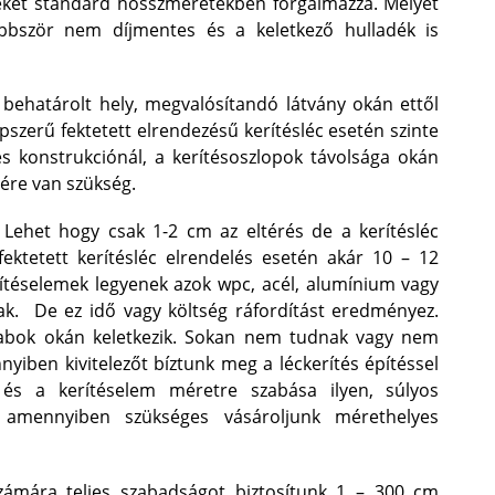
emeket standard hosszméretekben forgalmazza. Melyet
öbbször nem díjmentes és a keletkező hulladék is
 behatárolt hely, megvalósítandó látvány okán ettől
szerű fektetett elrendezésű kerítésléc esetén szinte
s konstrukciónál, a kerítésoszlopok távolsága okán
ére van szükség.
ehet hogy csak 1-2 cm az eltérés de a kerítésléc
fektetett kerítésléc elrendelés esetén akár 10 – 12
rítéselemek legyenek azok wpc, acél, alumínium vagy
k. De ez idő vagy költség ráfordítást eredményez.
rabok okán keletkezik. Sokan nem tudnak vagy nem
ben kivitelezőt bíztunk meg a léckerítés építéssel
és a kerítéselem méretre szabása ilyen, súlyos
y amennyiben szükséges vásároljunk mérethelyes
számára teljes szabadságot biztosítunk 1 – 300 cm