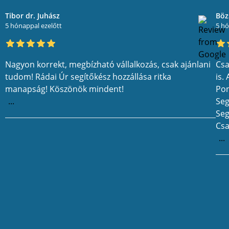
Tibor dr. Juhász
Böz
5 hónappal ezelőtt
5 hó
Nagyon korrekt, megbízható vállalkozás, csak ajánlani
Csa
tudom! Rádai Úr segítőkész hozzállása ritka
is.
manapság! Köszönök mindent!
Pon
...
Seg
Seg
Csa
...