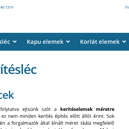
I
746 7319
sléc
Kapu elemek
Korlát elemek
ítésléc
cek
 folytatva ejtsünk szót a
kerítéselemek méretre
ez nem minden kerítés építés előtt állót érint. Sok
én a forgalmazók által kínált méret skála megfelelő