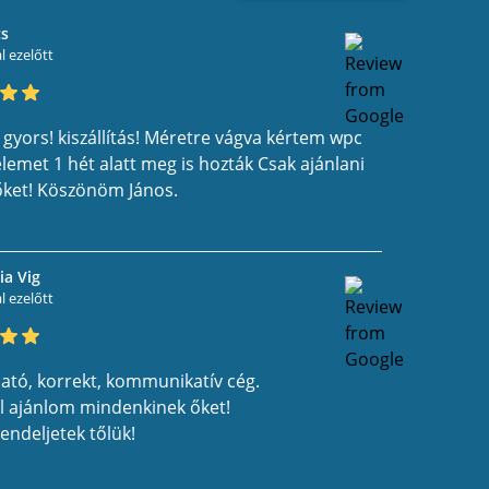
cs
 ezelőtt
 gyors! kiszállítás! Méretre vágva kértem wpc
elemet 1 hét alatt meg is hozták Csak ajánlani
ket! Köszönöm János.
a Vig
 ezelőtt
ató, korrekt, kommunikatív cég.
el ajánlom mindenkinek őket!
endeljetek tőlük!