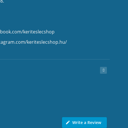
8.
ebook.com/keriteslecshop
stagram.com/keriteslecshop.hu/
Write a Review