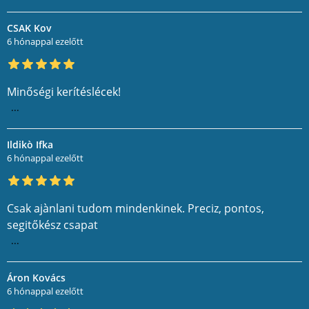
CSAK Kov
6 hónappal ezelőtt
Minőségi kerítéslécek!
...
Ildikò Ifka
6 hónappal ezelőtt
Csak ajànlani tudom mindenkinek. Preciz, pontos,
segitőkész csapat
...
Áron Kovács
6 hónappal ezelőtt