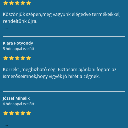
Köszönjük szépen,meg vagyunk elégedve termékeikkel,
rendeltünk újra.
...
Klara Potyondy
5 hónappal ezelőtt
Korrekt ,megbizható cég. Biztosam ajánlani fogom az
ismerőseimnek,hogy vigyék jó hírét a cégnek.
...
József Mihalik
6 hónappal ezelőtt
...