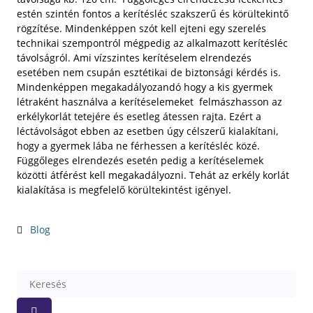
estén szintén fontos a kerítésléc szakszerű és körültekintő
rögzítése. Mindenképpen szót kell ejteni egy szerelés
technikai szempontról mégpedig az alkalmazott kerítésléc
távolságról. Ami vízszintes kerítéselem elrendezés
esetében nem csupán esztétikai de biztonsági kérdés is.
Mindenképpen megakadályozandó hogy a kis gyermek
létraként használva a kerítéselemeket felmászhasson az
erkélykorlát tetejére és esetleg átessen rajta. Ezért a
léctávolságot ebben az esetben úgy célszerű kialakítani,
hogy a gyermek lába ne férhessen a kerítésléc közé.
Függőleges elrendezés esetén pedig a kerítéselemek
közötti átférést kell megakadályozni. Tehát az erkély korlát
kialakítása is megfelelő körültekintést igényel.
Blog