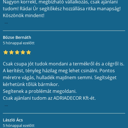
Nagyon korrekt, megbízható vállalkozás, csak ajánlani
tudom! Rádai Úr segítőkész hozzállása ritka manapság!
Köszönök mindent!
...
Bözse Bernáth
5 hónappal ezelőtt
Csak csupa jót tudok mondani a termékről és a cégről is.
A kerítést, tényleg házilag meg lehet csinálni. Pontos
méretre vágás, hulladék majdnem semmi. Segítséget
kérhetünk tőlük bármikor.
Segítenek a problémát megoldani.
Csak ajánlani tudom az ADRIADECOR Kft-ét.
...
László Ács
5 hónappal ezelőtt