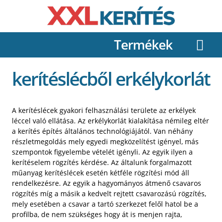
Termékek
kerítéslécből erkélykorlát
A kerítéslécek gyakori felhasználási területe az erkélyek
léccel való ellátása. Az erkélykorlát kialakítása némileg eltér
a kerítés építés általános technológiájától. Van néhány
részletmegoldás mely egyedi megközelítést igényel, más
szempontok figyelembe vételét igényli. Az egyik ilyen a
kerítéselem rögzítés kérdése. Az általunk forgalmazott
műanyag kerítéslécek esetén kétféle rögzítési mód áll
rendelkezésre. Az egyik a hagyományos átmenő csavaros
rögzítés míg a másik a kedvelt rejtett csavarozású rögzítés,
mely esetében a csavar a tartó szerkezet felől hatol be a
profilba, de nem szükséges hogy át is menjen rajta,