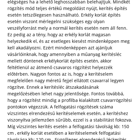
elégséges ha a lehető leghosszabban belehajtjuk. Mindkét
rögzítés mód teljes értékű megoldást nyújt, kerítés építés
esetén tetszőlegesen használható. Erkély korlát építés
esetén viszont mérlegelni szükséges egy olyan
veszélyforrást mely a normál kerítés esetén nem áll fenn.
Ez pedig az a tény, hogy az erkély korlát magasan
helyezkedik el, és az esetleges kiesést mindenképpen meg
kell akadályozni. Ezért mindenképpen azt ajánljuk
vásárlóinknak, hogy amennyiben a műanyag kerítésléc
mellett döntenek erkélykorlát építés esetén, akkor
feltétlenül az átmenő csavaros rögzítést helyezzék
előtérben. Nagyon fontos az is, hogy a kerítéselem
megfelelően nagy méretű fejjel ellátott csavarral legyen
rögzítve. Ennek a kerítésléc átszakadásának
megelőzésében lehet nagy jelentősége. Fontos továbbá,
hogy a rögzítést mindig a profilba kialakított csavarrögzítési
pontokon végezzük. A felfogatási rögzítések száma
vízszintes elrendezésű kerítéselemek esetén, a kerítéshez
viszonyítva jellemzően sűrűbb, ezzel is a stabilitást fokozva.
Míg vízszintes kerítés esetén a felfogatási távolság kb: 150
cm , erkély korlát esetében a kerítéselemek felfogatási
távolsága kb: 120 cm. Függőleges elrendezésű léckerítés