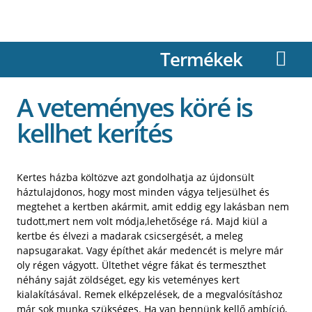
Termékek
A veteményes köré is
kellhet kerítés
Kertes házba költözve azt gondolhatja az újdonsült
háztulajdonos, hogy most minden vágya teljesülhet és
megtehet a kertben akármit, amit eddig egy lakásban nem
tudott,mert nem volt módja,lehetősége rá. Majd kiül a
kertbe és élvezi a madarak csicsergését, a meleg
napsugarakat. Vagy építhet akár medencét is melyre már
oly régen vágyott. Ültethet végre fákat és termeszthet
néhány saját zöldséget, egy kis veteményes kert
kialakításával. Remek elképzelések, de a megvalósításhoz
már sok munka szükséges. Ha van bennünk kellő ambíció,