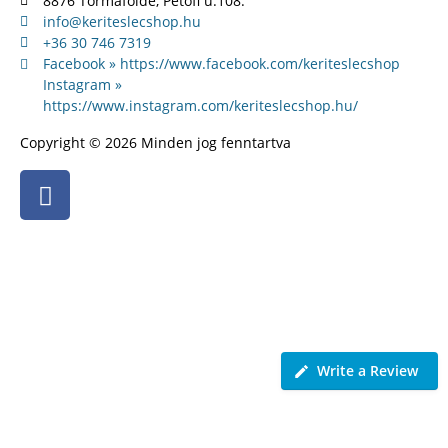
8876 Tormafölde, Petőfi u.108.
info@keriteslecshop.hu
+36 30 746 7319
Facebook » https://www.facebook.com/keriteslecshop
Instagram »
https://www.instagram.com/keriteslecshop.hu/
Copyright © 2026 Minden jog fenntartva
Legfrissebb
értékeléseink
Write a Review
Tibor dr. Juhász
5 hónappal ezelőtt