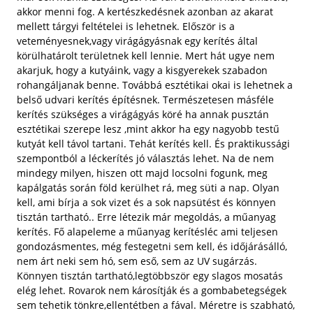
akkor menni fog. A kertészkedésnek azonban az akarat
mellett tárgyi feltételei is lehetnek. Először is a
veteményesnek,vagy virágágyásnak egy kerítés által
körülhatárolt területnek kell lennie. Mert hát ugye nem
akarjuk, hogy a kutyáink, vagy a kisgyerekek szabadon
rohangáljanak benne. Továbbá esztétikai okai is lehetnek a
belső udvari kerítés építésnek. Természetesen másféle
kerítés szükséges a virágágyás köré ha annak pusztán
esztétikai szerepe lesz ,mint akkor ha egy nagyobb testű
kutyát kell távol tartani. Tehát kerítés kell. És praktikussági
szempontból a léckerítés jó választás lehet. Na de nem
mindegy milyen, hiszen ott majd locsolni fogunk, meg
kapálgatás során föld kerülhet rá, meg süti a nap. Olyan
kell, ami bírja a sok vizet és a sok napsütést és könnyen
tisztán tartható.. Erre létezik már megoldás, a műanyag
kerítés. Fő alapeleme a műanyag kerítésléc ami teljesen
gondozásmentes, még festegetni sem kell, és időjárásálló,
nem árt neki sem hó, sem eső, sem az UV sugárzás.
Könnyen tisztán tartható,legtöbbször egy slagos mosatás
elég lehet. Rovarok nem károsítják és a gombabetegségek
sem tehetik tönkre,ellentétben a fával. Méretre is szabható,