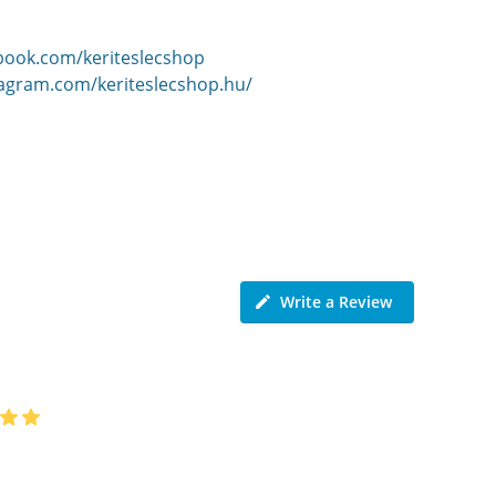
book.com/keriteslecshop
tagram.com/keriteslecshop.hu/
Write a Review
cs
 ezelőtt
 gyors! kiszállítás! Méretre vágva kértem wpc
elemet 1 hét alatt meg is hozták Csak ajánlani