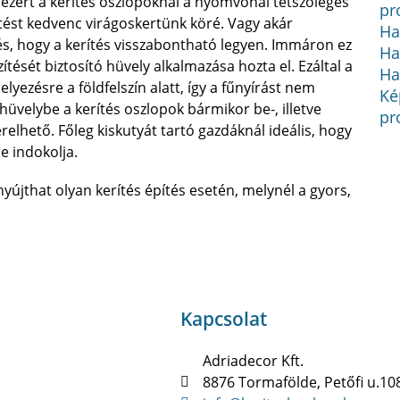
, ezért a kerítés oszlopoknál a nyomvonal tetszőleges
pr
ítést kedvenc virágoskertünk köré. Vagy akár
Ha
rés, hogy a kerítés visszabontható legyen. Immáron ez
Ha
ítését biztosító hüvely alkalmazása hozta el. Ezáltal a
Ha
elyezésre a földfelszín alatt, így a fűnyírást nem
Ké
üvelybe a kerítés oszlopok bármikor be-, illetve
pr
erelhető. Főleg kiskutyát tartó gazdáknál ideális, hogy
se indokolja.
yújthat olyan kerítés építés esetén, melynél a gyors,
Kapcsolat
Adriadecor Kft.
8876 Tormafölde, Petőfi u.10