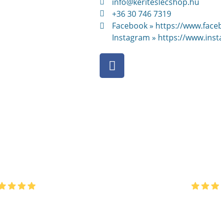
info@keriteslecshop.hu
+36 30 746 7319
Facebook » https://www.face
Instagram » https://www.ins
nk
se Bernáth
László Á
nappal ezelőtt
5 hónappal
k csupa jót tudok mondani a termékről és a cégről
Korrekt!
 A kerítést, tényleg házilag meg lehet csinálni.
kerítés 