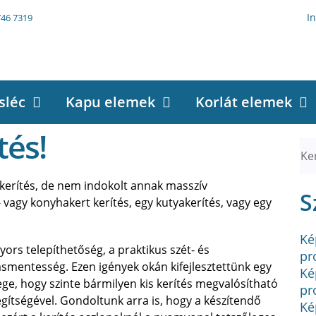
I
746 7319
sléc
Kapu elemek
Korlát elemek
tés!
 kerítés, de nem indokolt annak masszív
S
s- vagy konyhakert kerítés, egy kutyakerítés, vagy egy
Ké
yors telepíthetőség, a praktikus szét- és
pr
smentesség. Ezen igények okán kifejlesztettünk egy
Ké
ege, hogy szinte bármilyen kis kerítés megvalósítható
pr
gítségével. Gondoltunk arra is, hogy a készítendő
Ké