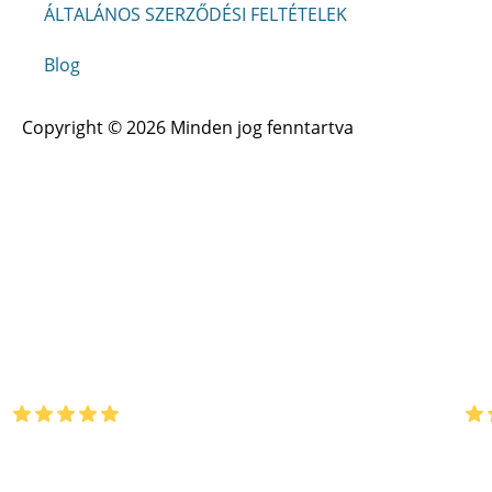
ÁLTALÁNOS SZERZŐDÉSI FELTÉTELEK
Blog
Copyright © 2026 Minden jog fenntartva
Legfrissebb értékelései
Tibor dr. Juhász
Böz
5 hónappal ezelőtt
5 hó
Nagyon korrekt, megbízható vállalkozás, csak ajánlani
Csa
tudom! Rádai Úr segítőkész hozzállása ritka
is.