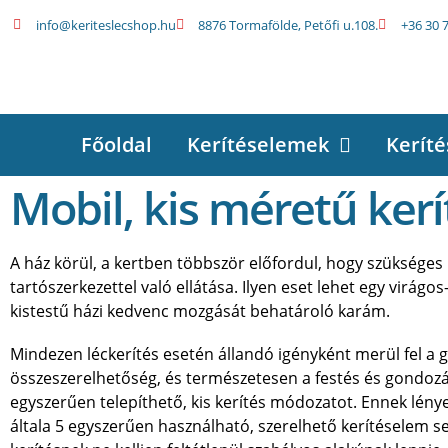
info@keriteslecshop.hu
8876 Tormafölde, Petőfi u.108.
+36 30 
Főoldal
Kerítéselemek
Keríté
Mobil, kis méretű kerí
A ház körül, a kertben többször előfordul, hogy szükséges
tartószerkezettel való ellátása. Ilyen eset lehet egy virágo
kistestű házi kedvenc mozgását behatároló karám.
Mindezen léckerítés esetén állandó igényként merül fel a g
összeszerelhetőség, és természetesen a festés és gondozá
egyszerűen telepíthető, kis kerítés módozatot. Ennek lény
általa 5 egyszerűen használható, szerelhető kerítéselem se