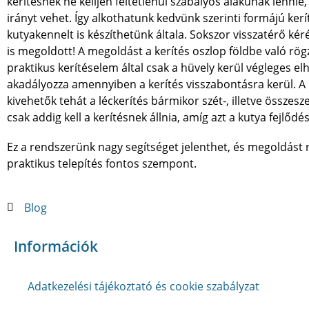
kerítésnek ne kelljen feltétlenül szabályos alakúnak lennie
irányt vehet. Így alkothatunk kedvünk szerinti formájú ker
kutyakennelt is készíthetünk általa. Sokszor visszatérő ké
is megoldott! A megoldást a kerítés oszlop földbe való rögz
praktikus kerítéselem által csak a hüvely kerül végleges elh
akadályozza amennyiben a kerítés visszabontásra kerül. A h
kivehetők tehát a léckerítés bármikor szét-, illetve összesz
csak addig kell a kerítésnek állnia, amíg azt a kutya fejlődé
Ez a rendszerünk nagy segítséget jelenthet, és megoldást n
praktikus telepítés fontos szempont.
Blog
Információk
Adatkezelési tájékoztató és cookie szabályzat