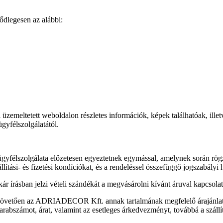
legesen az alábbi:
meltetett weboldalon részletes információk, képek találhatóak, illet
yfélszolgálatától.
élszolgálata előzetesen egyeztetnek egymással, amelynek során rögzíti
ítási- és fizetési kondíciókat, és a rendeléssel összefüggő jogszabályi h
, akár írásban jelzi vételi szándékát a megvásárolni kívánt áruval kap
sét követően az ADRIADECOR Kft. annak tartalmának megfelelő árajánlato
darabszámot, árat, valamint az esetleges árkedvezményt, továbbá a szállít