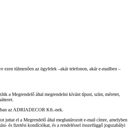
ve ezen túlmenően az ügyfelek –akár telefonon, akár e-mailben –
k a Megrendelő által megrendelni kívánt típust, színt, méretet,
átteret.
csolatban az ADRIADECOR Kft.-nek.
t juttat el a Megrendelő által meghatározott e-mail címre, amelyben
ási- és fizetési kondíciókat, és a rendeléssel összefüggő jogszabályi