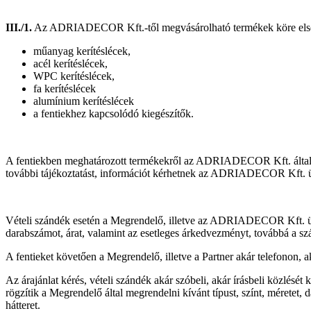
III./1.
Az ADRIADECOR Kft.-től megvásárolható termékek köre elsőd
műanyag kerítéslécek,
acél kerítéslécek,
WPC kerítéslécek,
fa kerítéslécek
alumínium kerítéslécek
a fentiekhez kapcsolódó kiegészítők.
A fentiekben meghatározott termékekről az ADRIADECOR Kft. által üze
további tájékoztatást, információt kérhetnek az ADRIADECOR Kft. üg
Vételi szándék esetén a Megrendelő, illetve az ADRIADECOR Kft. ügyf
darabszámot, árat, valamint az esetleges árkedvezményt, továbbá a száll
A fentieket követően a Megrendelő, illetve a Partner akár telefonon
Az árajánlat kérés, vételi szándék akár szóbeli, akár írásbeli közlé
rögzítik a Megrendelő által megrendelni kívánt típust, színt, méretet, 
hátteret.