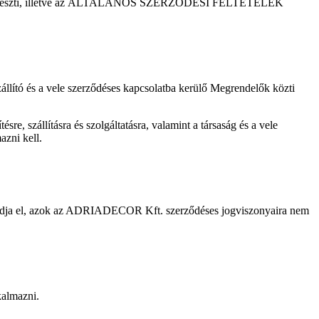
üggeszti, illetve az ÁLTALÁNOS SZERZŐDÉSI FELTÉTELEK
és a vele szerződéses kapcsolatba kerülő Megrendelők közti
állításra és szolgáltatásra, valamint a társaság és a vele
azni kell.
ogadja el, azok az ADRIADECOR Kft. szerződéses jogviszonyaira nem
almazni.