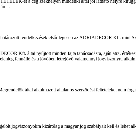
-et a cég székhelyén mindenki által jól látható helyre kif
án is.
t rendelkezések elsődlegesen az ADRIADECOR Kft. mint Szállító 
al nyújtott minden fajta tanácsadásra, ajánlatra, értékesítésre, sz
elenleg fennálló és a jövőben létrejövő valamennyi jogviszonyra alkalm
rendelők által alkalmazott általános szerződési feltételeket nem f
gviszonyokra kizárólag a magyar jog szabályait kell és lehet alk