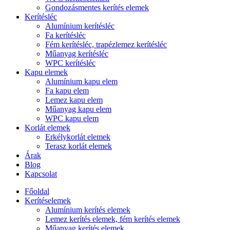
Gondozásmentes kerítés elemek
Kerítésléc
Alumínium kerítésléc
Fa kerítésléc
Fém kerítésléc, trapézlemez kerítésléc
Műanyag kerítésléc
WPC kerítésléc
Kapu elemek
Alumínium kapu elem
Fa kapu elem
Lemez kapu elem
Műanyag kapu elem
WPC kapu elem
Korlát elemek
Erkélykorlát elemek
Terasz korlát elemek
Árak
Blog
Kapcsolat
Főoldal
Kerítéselemek
Alumínium kerítés elemek
Lemez kerítés elemek, fém kerítés elemek
Műanyag kerítés elemek