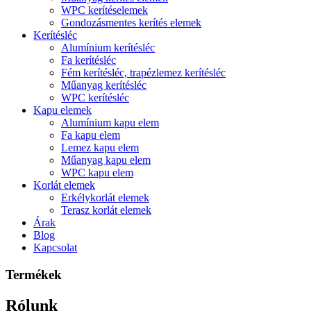
WPC kerítéselemek
Gondozásmentes kerítés elemek
Kerítésléc
Alumínium kerítésléc
Fa kerítésléc
Fém kerítésléc, trapézlemez kerítésléc
Műanyag kerítésléc
WPC kerítésléc
Kapu elemek
Alumínium kapu elem
Fa kapu elem
Lemez kapu elem
Műanyag kapu elem
WPC kapu elem
Korlát elemek
Erkélykorlát elemek
Terasz korlát elemek
Árak
Blog
Kapcsolat
Termékek
Rólunk