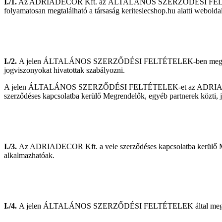
I./1.
Az ADRIADECOR Kft. az ÁLTALÁNOS SZERZŐDÉSI FELTÉTELEK
folyamatosan megtalálható a társaság keriteslecshop.hu alatti weboldal
I./2.
A jelen ÁLTALÁNOS SZERZŐDÉSI FELTÉTELEK-ben meghatározot
jogviszonyokat hivatottak szabályozni.
A jelen ÁLTALÁNOS SZERZŐDÉSI FELTÉTELEK-et az ADRIADECOR Kft. ált
szerződéses kapcsolatba kerülő Megrendelők, egyéb partnerek közti, j
I./3.
Az ADRIADECOR Kft. a vele szerződéses kapcsolatba kerülő Meg
alkalmazhatóak.
I./4.
A jelen ÁLTALÁNOS SZERZŐDÉSI FELTÉTELEK által megjelölt jo