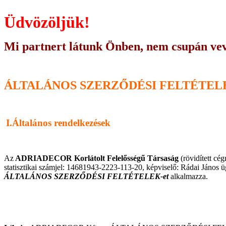
Üdvözöljük!
Mi partnert látunk Önben, nem csupán vev
ÁLTALÁNOS SZERZŐDÉSI FELTÉTEL
I.Általános rendelkezések
Az
ADRIADECOR Korlátolt Felelősségű Társaság
(rövidített c
statisztikai számjel: 14681943-2223-113-20, képviselő: Rádai János ü
ÁLTALÁNOS SZERZŐDÉSI FELTÉTELEK-et
alkalmazza.