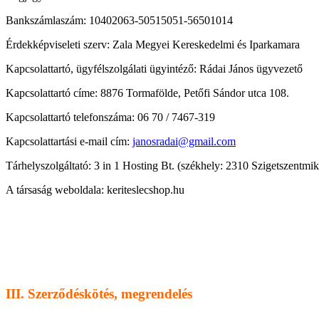
Bankszámlaszám: 10402063-50515051-56501014
Érdekképviseleti szerv: Zala Megyei Kereskedelmi és Iparkamara
Kapcsolattartó, ügyfélszolgálati ügyintéző: Rádai János ügyvezető
Kapcsolattartó címe: 8876 Tormafölde, Petőfi Sándor utca 108.
Kapcsolattartó telefonszáma: 06 70 / 7467-319
Kapcsolattartási e-mail cím:
janosradai@gmail.com
Tárhelyszolgáltató: 3 in 1 Hosting Bt. (székhely: 2310 Szigetszent
A társaság weboldala: keriteslecshop.hu
III. Szerződéskötés, megrendelés