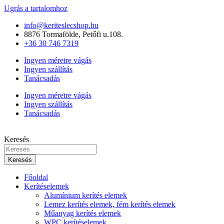
Ugrás a tartalomhoz
info@keriteslecshop.hu
8876 Tormafölde, Petőfi u.108.
+36 30 746 7319
Ingyen méretre vágás
Ingyen szállítás
Tanácsadás
Ingyen méretre vágás
Ingyen szállítás
Tanácsadás
Keresés
Keresés
Főoldal
Kerítéselemek
Alumínium kerítés elemek
Lemez kerítés elemek, fém kerítés elemek
Műanyag kerítés elemek
WPC kerítéselemek