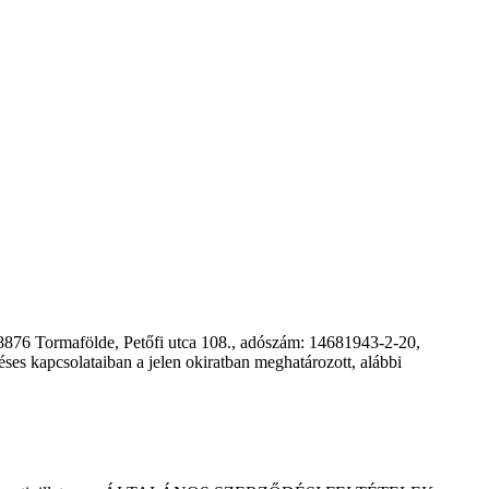
876 Tormafölde, Petőfi utca 108., adószám: 14681943-2-20,
ses kapcsolataiban a jelen okiratban meghatározott, alábbi