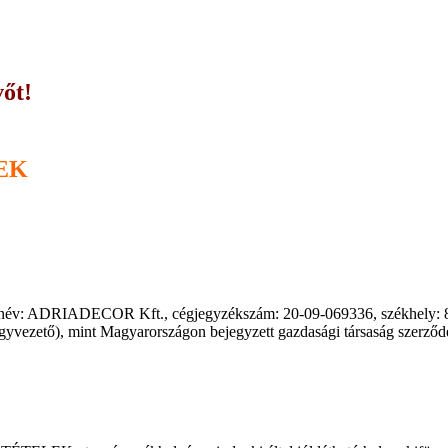
őt!
EK
égnév: ADRIADECOR Kft., cégjegyzékszám: 20-09-069336, székhely: 8
gyvezető), mint Magyarországon bejegyzett gazdasági társaság szerződé