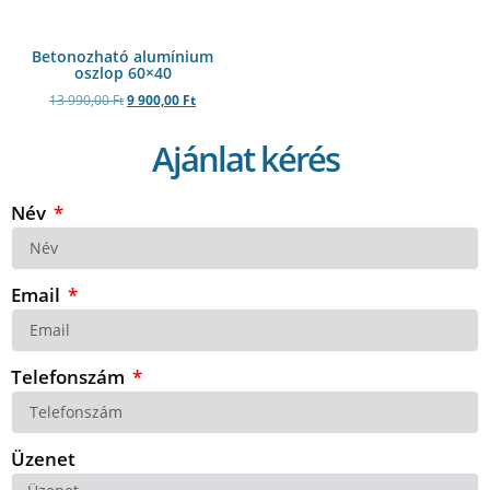
Betonozható alumínium
oszlop 60×40
13 990,00
Ft
9 900,00
Ft
Ajánlat kérés
Név
Email
Telefonszám
Üzenet