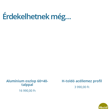
Érdekelhetnek még…
Alumínium oszlop 60×40-
H-toldó acéllemez profil
talppal
3 990,00
Ft
16 990,00
Ft
Akció!