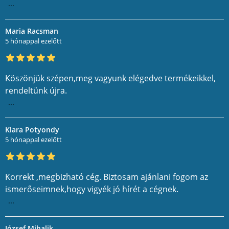
...
Maria Racsman
5 hónappal ezelőtt
Köszönjük szépen,meg vagyunk elégedve termékeikkel,
rendeltünk újra.
...
Klara Potyondy
5 hónappal ezelőtt
Korrekt ,megbizható cég. Biztosam ajánlani fogom az
ismerőseimnek,hogy vigyék jó hírét a cégnek.
...
József Mihalik