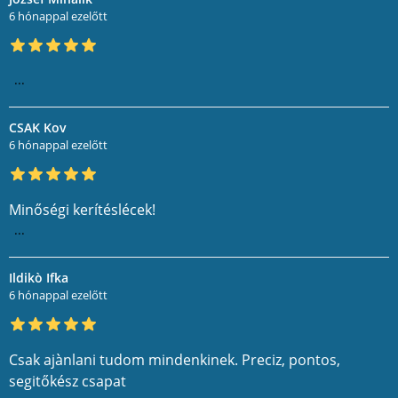
6 hónappal ezelőtt
...
CSAK Kov
6 hónappal ezelőtt
Minőségi kerítéslécek!
...
Ildikò Ifka
6 hónappal ezelőtt
Csak ajànlani tudom mindenkinek. Preciz, pontos,
segitőkész csapat