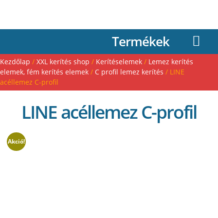
Termékek
Kezdőlap
/
XXL kerítés shop
/
Kerítéselemek
/
Lemez kerítés
elemek, fém kerítés elemek
/
C profil lemez kerítés
/ LINE
acéllemez C-profil
LINE acéllemez C-profil
Akció!