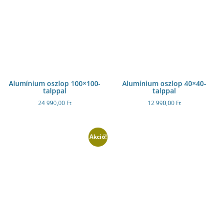
Alumínium oszlop 100×100-
Alumínium oszlop 40×40-
talppal
talppal
24 990,00
Ft
12 990,00
Ft
Akció!