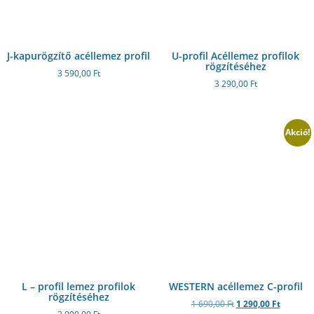
J-kapurögzítő acéllemez profil
U-profil Acéllemez profilok
rögzítéséhez
3 590,00
Ft
3 290,00
Ft
Akció!
L – profil lemez profilok
WESTERN acéllemez C-profil
rögzítéséhez
1 690,00
Ft
1 290,00
Ft