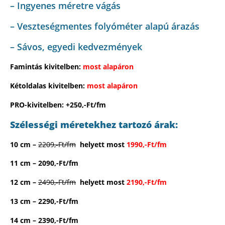
– Ingyenes méretre vágás
– Veszteségmentes folyóméter alapú árazás
– Sávos, egyedi kedvezmények
Famintás kivitelben:
most alapáron
Kétoldalas kivitelben:
most alapáron
PRO-kivitelben: +250,-Ft/fm
Szélességi méretekhez tartozó árak:
10 cm –
2209,-Ft/fm
helyett most
19
90,-Ft/fm
11 cm – 2090,-Ft/fm
12 cm –
2490,-Ft/fm
helyett most
2190,-Ft/fm
13 cm – 2290,-Ft/fm
14 cm – 2390,-Ft/fm