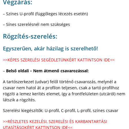
Végzárás:
– Színes U-profil (függőleges lécezés esetén)
– Sínes szerelésnél nem szükséges
Rögzítés-szerelés:
Egyszerűen, akár házilag is szerelhető!
>>KÉPES SZERELÉSI SEGÉDLETÜNKÉRT KATTINTSON IDE<<
–
Belső oldali – Nem átmenő csavarozással:
A tartószerkezet (udvar) felől történő csavarozás, melynél a
csavar nem hatol át a profilon teljesen, csak a tartó profilhoz
rögzíti a lemez kerítés elemet, így a frontfelületen (utcáról) nem
látszik a rögzítés.
Szerelési kiegészítők: U-profil, C-profil, L-profil, színes csavar
>>RÉSZLETES KEZELÉSI, SZERELÉSI ÉS KARBANTARTÁSI
UTASÍTÁSOKÉRT KATTINTSON IDE<<