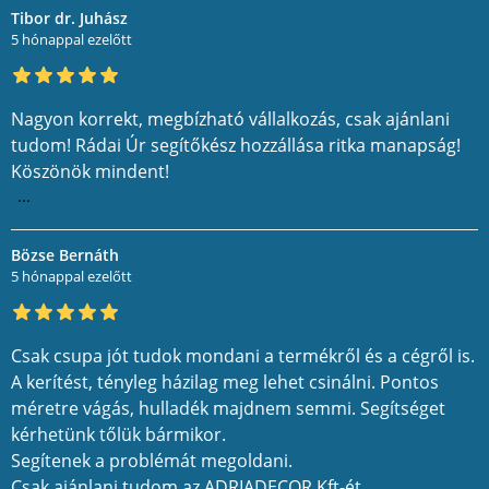
Tibor dr. Juhász
5 hónappal ezelőtt
Nagyon korrekt, megbízható vállalkozás, csak ajánlani
tudom! Rádai Úr segítőkész hozzállása ritka manapság!
Köszönök mindent!
...
Bözse Bernáth
5 hónappal ezelőtt
Csak csupa jót tudok mondani a termékről és a cégről is.
A kerítést, tényleg házilag meg lehet csinálni. Pontos
méretre vágás, hulladék majdnem semmi. Segítséget
kérhetünk tőlük bármikor.
Segítenek a problémát megoldani.
Csak ajánlani tudom az ADRIADECOR Kft-ét.