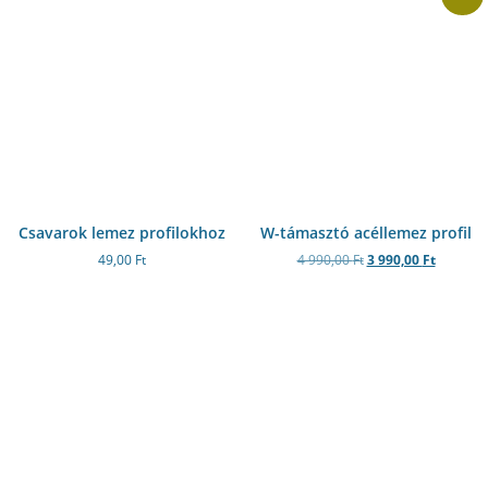
Csavarok lemez profilokhoz
W-támasztó acéllemez profil
49,00
Ft
4 990,00
Ft
3 990,00
Ft