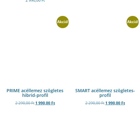
2 990,00
Ft
Akció!
Akció!
PRIME acéllemez szögletes
SMART acéllemez szögletes-
hibrid-profil
profil
2 290,00
Ft
1 990,00
Ft
2 290,00
Ft
1 990,00
Ft