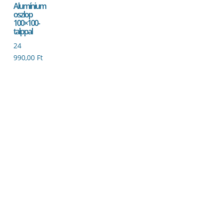
Alumínium
oszlop
100×100-
talppal
24
990,00
Ft