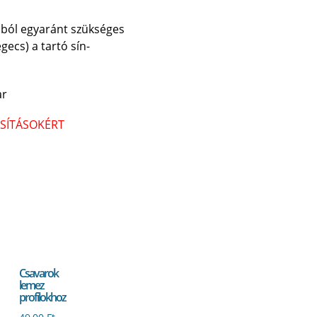
nyából egyaránt szükséges
gecs) a tartó sín-
ar
ASÍTÁSOKÉRT
Csavarok
lemez
profilokhoz