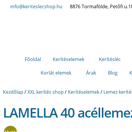
info@keriteslecshop.hu
8876 Tormafölde, Petőfi u.1
Főoldal
Kerítéselemek
Kerítésléc
Korlát elemek
Árak
Blog
K
Kezdőlap
/
XXL kerítés shop
/
Kerítéselemek
/
Lemez keríté
LAMELLA 40 acéllemez