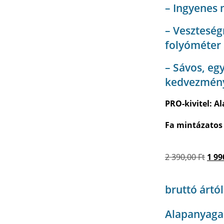
– Ingyenes 
– Vesztesé
folyóméter 
– Sávos, eg
kedvezmén
PRO-kivitel: A
Fa mintázatos 
2 390,00
Ft
1 99
bruttó ártól
Alapanyaga