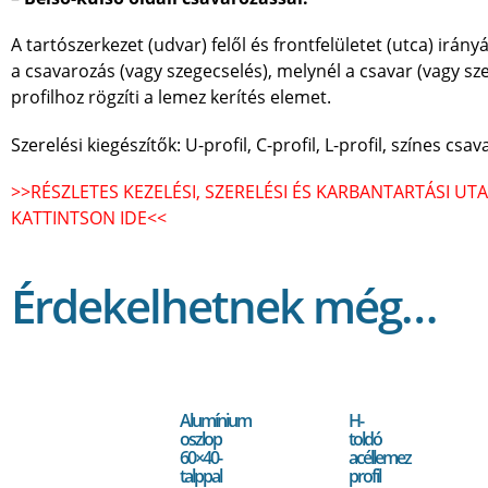
A tartószerkezet (udvar) felől és frontfelületet (utca) irá
a csavarozás (vagy szegecselés), melynél a csavar (vagy sze
profilhoz rögzíti a lemez kerítés elemet.
Szerelési kiegészítők: U-profil, C-profil, L-profil, színes csav
>>RÉSZLETES KEZELÉSI, SZERELÉSI ÉS KARBANTARTÁSI UT
KATTINTSON IDE<<
Érdekelhetnek még…
Alumínium
H-
oszlop
toldó
60×40-
acéllemez
talppal
profil