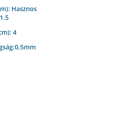
cm): Hasznos
1.5
cm): 4
agság:0.5mm