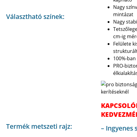
Nagy színv
mintázat
Választható színek:
Nagy stabi
Tetszőleg
cm-ig mér
Felülete k
strukturál
100%-ban 
PRO-bizton
élkialakítás
KAPCSOLÓ
KEDVEZMÉ
Termék metszeti rajz:
– Ingyenes s