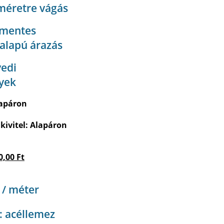
méretre vágás
gmentes
alapú árazás
yedi
yek
lapáron
kivitel: Alapáron
0,00
Ft
 / méter
: acéllemez