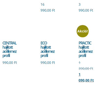
16
3
990,00
Ft
990,00
Ft
Akció!
CENTRAL
ECO
PRACTIC
hajlított
hajlított
hajlított
acéllemez
acéllemez
acéllemez
profil
profil
profil
990,00
Ft
990,00
Ft
1
390,00
Ft
1
090,00
Ft