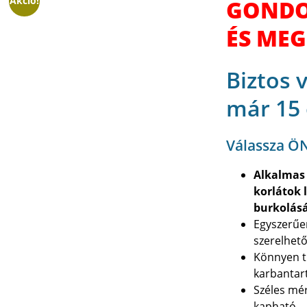
Akció!
GONDO
ÉS MEG
Biztos 
már 15
Válassza ÖN
Alkalmas 
korlátok 
burkolás
Egyszerűen
szerelhet
Könnyen ti
karbantar
Széles mé
kapható