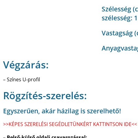
Szélesség (
szélesség: 1
Vastagság (
Anyagvast
Végzárás:
– Színes U-profil
Rögzítés-szerelés:
Egyszerűen, akár házilag is szerelhető!
>>KÉPES SZERELÉSI SEGÉDLETÜNKÉRT KATTINTSON IDE<<
–
Belső-külső oldali csavarozással: