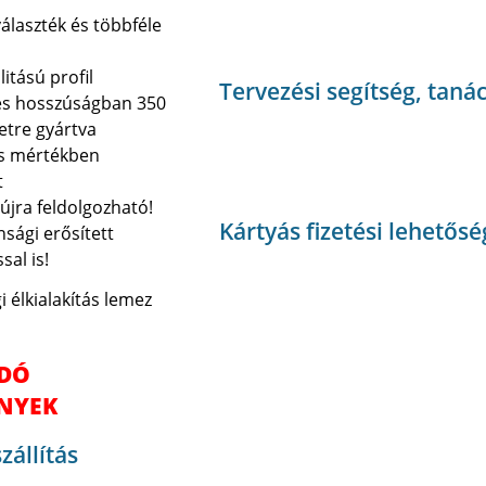
álaszték és többféle
litású profil
Tervezési segítség, taná
es hosszúságban 350
etre gyártva
is mértékben
t
újra feldolgozható!
Kártyás fizetési lehetősé
sági erősített
sal is!
DÓ
NYEK
zállítás