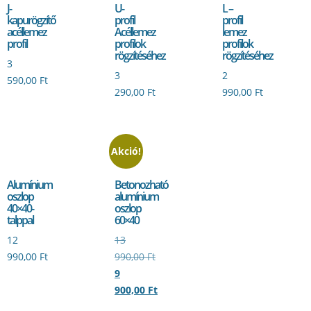
J-
U-
L –
kapurögzítő
profil
profil
acéllemez
Acéllemez
lemez
profil
profilok
profilok
rögzítéséhez
rögzítéséhez
3
3
2
590,00
Ft
290,00
Ft
990,00
Ft
Akció!
Alumínium
Betonozható
oszlop
alumínium
40×40-
oszlop
talppal
60×40
12
13
990,00
Ft
990,00
Ft
9
900,00
Ft