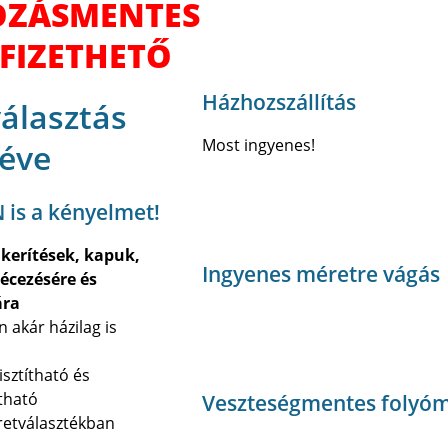
ZÁSMENTES
FIZETHETŐ
Házhozszállítás
választás
Most ingyenes!
 éve
 is a kényelmet!
kerítések, kapuk,
Ingyenes méretre vágás
lécezésére és
ára
 akár házilag is
ő
sztítható és
tható
Veszteségmentes folyóm
retválasztékban