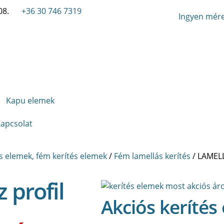
08.
+36 30 746 7319
Ingyen mére
Kapu elemek
apcsolat
s elemek, fém kerítés elemek
/
Fém lamellás kerítés
/ LAMELL
 profil
Akciós kerítés