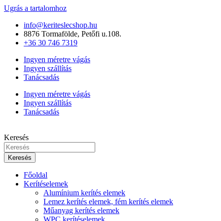
Ugrás a tartalomhoz
info@keriteslecshop.hu
8876 Tormafölde, Petőfi u.108.
+36 30 746 7319
Ingyen méretre vágás
Ingyen szállítás
Tanácsadás
Ingyen méretre vágás
Ingyen szállítás
Tanácsadás
Keresés
Keresés
Főoldal
Kerítéselemek
Alumínium kerítés elemek
Lemez kerítés elemek, fém kerítés elemek
Műanyag kerítés elemek
WPC kerítéselemek