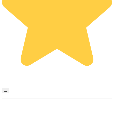
Nagyon korrekt, megbízható vállalkozás, csak ajánlani tudom!
Rádai Úr segítőkész hozzállása ritka manapság! Köszönök mindent!
...