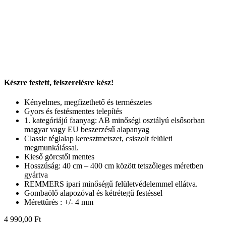
Készre festett, felszerelésre kész!
Kényelmes, megfizethető és természetes
Gyors és festésmentes telepítés
1. kategóriájú faanyag: AB minőségi osztályú elsősorban
magyar vagy EU beszerzésű alapanyag
Classic téglalap keresztmetszet, csiszolt felületi
megmunkálással.
Kieső görcstől mentes
Hosszúság: 40 cm – 400 cm között tetszőleges méretben
gyártva
REMMERS ipari minőségű felületvédelemmel ellátva.
Gombaölő alapozóval és kétrétegű festéssel
Mérettűrés : +/- 4 mm
4 990,00
Ft