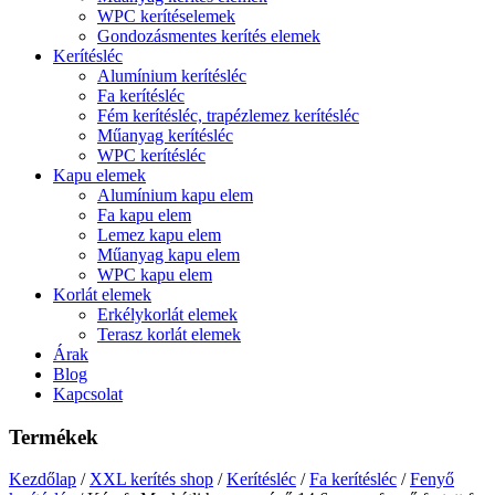
WPC kerítéselemek
Gondozásmentes kerítés elemek
Kerítésléc
Alumínium kerítésléc
Fa kerítésléc
Fém kerítésléc, trapézlemez kerítésléc
Műanyag kerítésléc
WPC kerítésléc
Kapu elemek
Alumínium kapu elem
Fa kapu elem
Lemez kapu elem
Műanyag kapu elem
WPC kapu elem
Korlát elemek
Erkélykorlát elemek
Terasz korlát elemek
Árak
Blog
Kapcsolat
Termékek
Kezdőlap
/
XXL kerítés shop
/
Kerítésléc
/
Fa kerítésléc
/
Fenyő