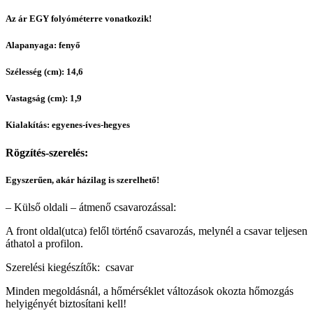
Az ár EGY folyóméterre vonatkozik!
Alapanyaga: fenyő
Szélesség (cm): 14,6
Vastagság (cm): 1,9
Kialakítás: egyenes-íves-hegyes
Rögzítés-szerelés:
Egyszerűen, akár házilag is szerelhető!
– Külső oldali – átmenő csavarozással:
A front oldal(utca) felől történő csavarozás, melynél a csavar teljesen
áthatol a profilon.
Szerelési kiegészítők: csavar
Minden megoldásnál, a hőmérséklet változások okozta hőmozgás
helyigényét biztosítani kell!