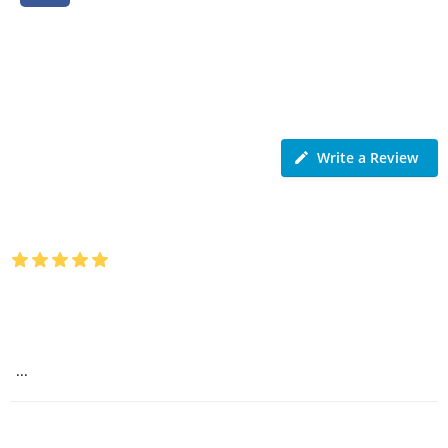
Legfrissebb
értékeléseink
Write a Review
Tibor dr. Juhász
5 hónappal ezelőtt
Nagyon korrekt, megbízható vállalkozás, csak ajánlani
tudom! Rádai Úr segítőkész hozzállása ritka manapság!
Köszönök mindent!
...
Bözse Bernáth
5 hónappal ezelőtt