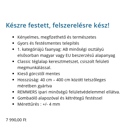
Készre festett, felszerelésre kész!
Kényelmes, megfizethető és természetes
Gyors és festésmentes telepítés
1. kategóriájú faanyag: AB minőségi osztályú
elsősorban magyar vagy EU beszerzésű alapanyag
Classic téglalap keresztmetszet, csiszolt felületi
megmunkálással.
Kieső görcstől mentes
Hosszúság: 40 cm – 400 cm között tetszőleges
méretben gyártva
REMMERS ipari minőségű felületvédelemmel ellátva.
Gombaölő alapozóval és kétrétegű festéssel
Mérettűrés : +/- 4 mm
7 990,00
Ft