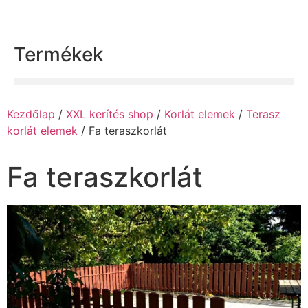
Termékek
Kezdőlap
/
XXL kerítés shop
/
Korlát elemek
/
Terasz
korlát elemek
/ Fa teraszkorlát
Fa teraszkorlát