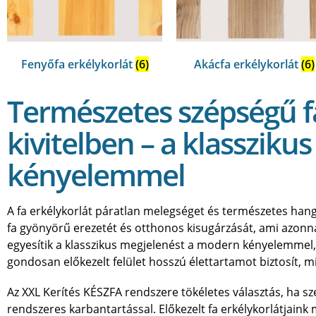
Fenyőfa erkélykorlát
(6)
Akácfa erkélykorlát
(6)
Természetes szépségű fa
kivitelben – a klassziku
kényelemmel
A fa erkélykorlát páratlan melegséget és természetes han
fa gyönyörű erezetét és otthonos kisugárzását, ami azonnal 
egyesítik a klasszikus megjelenést a modern kényelemmel,
gondosan előkezelt felület hosszú élettartamot biztosít, 
Az XXL Kerítés KÉSZFA rendszere tökéletes választás, ha s
rendszeres karbantartással. Előkezelt fa erkélykorlátjaink 