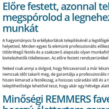
Előre festett, azonnal t
megspórolod a legnehe
munkát
A hagyományos fa erkélykorlátok telepítésénél a legidőigé
helyetted. Minden egyes fa elemünk professzionális előkez
többrétegű festés és a szakszerű alapozás olyan munkafo
kivitelezhetők tökéletesen. Az előre festett rendszerünkkel
Neked csak annyi a dolgod, hogy felcsavarozd a már készre
nemcsak időt takarít meg, de garantálja a professzionális 
hiszen kimarad a festékszag, a hosszas száradási idő és 
telepíthetősége lehetővé teszi, hogy akár egy hétvége alat
Minőségi REMMERS favéd