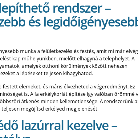
elepíthető rendszer –
zebb és legidőigényeseb
nyesebb munka a felületkezelés és festés, amit mi már elvé
elést kap műhelyünkben, mielőtt elhagyná a telephelyet. A
lyamatok, amelyek otthoni körülmények között nehezen
 ezeket a lépéseket teljesen kihagyhatod.
 festett elemeket, és máris élvezheted a végeredményt. Ez
minőséget is. A fa erkélykorlát építése így valóban örömmé v
a többszöri átkenés minden kellemetlensége. A rendszerünk a
t teljesen megújítsd erkélyed megjelenését.
ő lazúrral kezelve –