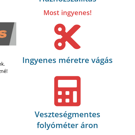
Most ingyenes!
Ingyenes méretre vágás
ek.
zné!
Veszteségmentes
folyóméter áron