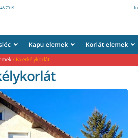
I
746 7319
sléc
Kapu elemek
Korlát elemek
lemek
/ Fa erkélykorlát
kélykorlát