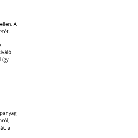
b
ellen. A
etét.
k
kiváló
 így
apanyag
mról,
át, a