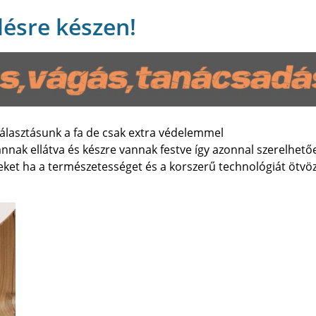
lésre készen!
választásunk a fa de csak extra védelemmel
nnak ellátva és készre vannak festve így azonnal szerelhető
meket ha a természetességet és a korszerű technológiát ötvö