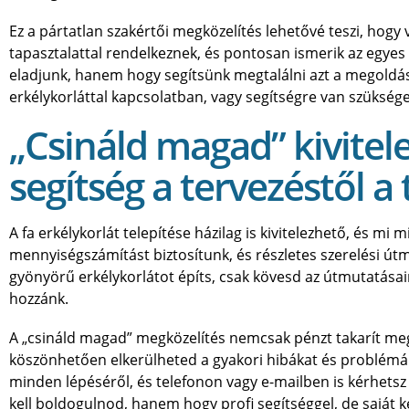
Ez a pártatlan szakértői megközelítés lehetővé teszi, hog
tapasztalattal rendelkeznek, és pontosan ismerik az egyes 
eladjunk, hanem hogy segítsünk megtalálni azt a megoldást
erkélykorláttal kapcsolatban, vagy segítségre van szükség
„Csináld magad” kivitel
segítség a tervezéstől a 
A fa erkélykorlát telepítése házilag is kivitelezhető, és m
mennyiségszámítást biztosítunk, és részletes szerelési ú
gyönyörű erkélykorlátot építs, csak kövesd az útmutatása
hozzánk.
A „csináld magad” megközelítés nemcsak pénzt takarít meg
köszönhetően elkerülheted a gyakori hibákat és problémák
minden lépéséről, és telefonon vagy e-mailben is kérhetsz
kell boldogulnod, hanem hogy profi segítséggel, de saját k