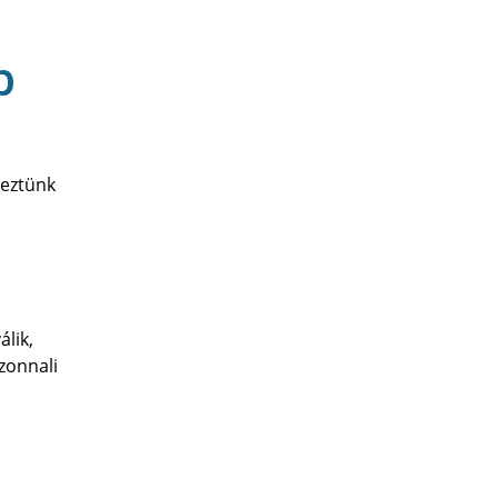
b
geztünk
álik,
zonnali