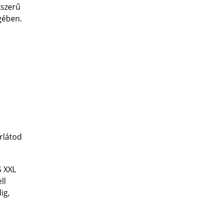
kszerű
gében.
rlátod
S XXL
ll
ig,