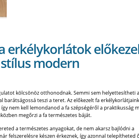
 erkélykorlátok előkeze
s stílus modern
gulatot kölcsönöz otthonodnak. Semmi sem helyettesítheti a
barátságossá teszi a teret. Az előkezelt fa erkélykorlátjain
 így nem kell lemondanod a fa szépségéről a praktikusság mi
miközben megőrzi a fa természetes báját.
zereted a természetes anyagokat, de nem akarsz bajlódni a
már felszerelésre készen érkeznek, így azonnal telepítheted ő