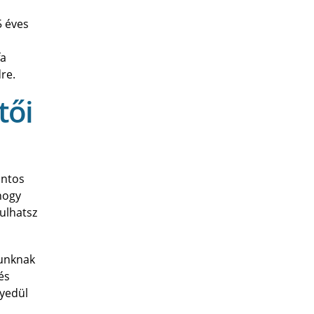
5 éves
fa
re.
tői
ontos
hogy
ulhatsz
sunknak
és
gyedül