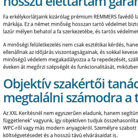
hosszú élettartam gara
Fa erkélykorlátjaink kizárólag prémium REMMERS favédő l
márkája. Ez a német minőség hosszan tartó védelmet biztos
lazúr mélyen behatol a fa szerkezetébe, és tartós védelmet
A minőségi felületkezelés nem csak esztétikai kérdés, hane
ellenállnak az időjárás viszontagságainak, és sokkal kevese
minőségű védelem megakadályozza a fa repedezését, szálkás
éveken át megőrzi szépségét és funkcionalitását, miközbe
Objektív szakértői taná
megtalálni számodra a 
Az XXL Kerítésnél nem egyszerűen eladunk, hanem segítü
függetlenek” vagyunk, így objektíven tudjuk összehasonlíta
WPC-ről vagy más modern anyagokról. Személyre szabott t
költségvetésedet és a hosszú távú elvárásaidat is.