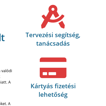
Tervezési segítség,
lt
tanácsadás
 valódi
k
att. A
Kártyás fizetési
lehetőség
ket. A