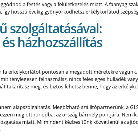
ggódnod a festés vagy a felületkezelés miatt. A faanyag sza
en, így hosszú évekig gyönyörködhetsz erkélykorlátod szépsé
ű szolgáltatásával:
és házhozszállítás
fa erkélykorlátot pontosan a megadott méretekre vágunk,
, amit ténylegesen felhasználsz, nincs felesleges hulladék vagy
át takarítasz meg, és biztos lehetsz benne, hogy az erkélyko
hanem alapszolgáltatás. Megbízható szállítópartnerünk, a GL
kezzen meg otthonodba, az ország bármely pontjára. Nem ke
zgatása miatt. Mi mindent kézbesítünk közvetlenül az ajtód
.