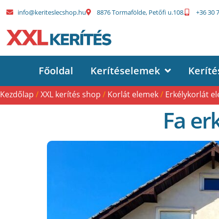
info@keriteslecshop.hu
8876 Tormafölde, Petőfi u.108.
+36 30 
Főoldal
Kerítéselemek
Keríté
Kezdőlap
/
XXL kerítés shop
/
Korlát elemek
/
Erkélykorlát e
Fa er