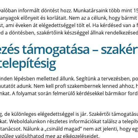
y valóban informált döntést hozz. Munkatársaink több mint 1
anyagok előnyeit és korlátait. Nem az a célunk, hogy bármit
, ami éveken át elégedettséggel tölt el. Ha kérdésed van a 
ed a döntésben, szakértőink készséggel állnak rendelkezésed
ezés támogatása – szakér
telepítésig
i minden lépésben melletted állunk. Segítünk a tervezésben, p
tmutatót adunk. Nem kell profi szakembernek lenned ahhoz, 
inkat. A folyamat során felmerülő kérdésekkel bármikor ford
, de különleges elégedettséggel is jár. Szakértői támogatá
at. Weboldalunkon részletes információkat találsz a telepít
 tanácsot. Nálunk a „csináld magad” nem azt jelenti, hogy e
ezűleg valósíthatod meg az elképzeléseidet.