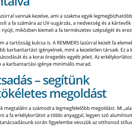
ntálva
azúrral vannak kezelve, ami a szakma egyik legmegbízhatób
ít a fa számára az UV-sugárzás, a nedvesség és a kártevők 
 nyújt, miközben kiemeli a fa természetes szépségét és erez
m a tartósság kulcsa is. A REMMERS lazúrral kezelt fa eleme
bb karbantartást igényelnek, mint a kezeletlen társaik. Ez a 
odását és a korai öregedés egyéb jeleit. Az erkélykorlátod
n a karbantartási igénye minimális marad.
csadás – segítünk
tökéletes megoldást
nk megtalálni a számodra legmegfelelőbb megoldást. Mi „al
ni a fa erkélykorlátot a többi anyaggal, legyen szó alumíniu
anácsadásunk során figyelembe vesszük az otthonod stílus