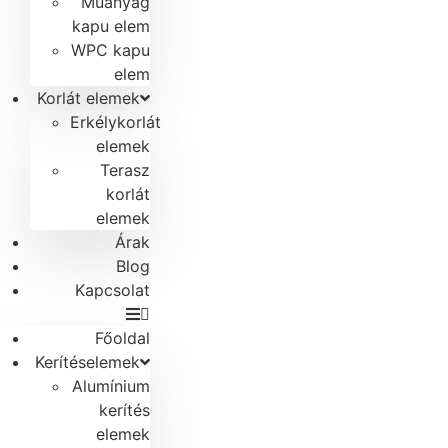
Műanyag
kapu elem
WPC kapu
elem
Korlát elemek
Erkélykorlát
elemek
Terasz
korlát
elemek
Árak
Blog
Kapcsolat
Főoldal
Kerítéselemek
Alumínium
kerítés
elemek