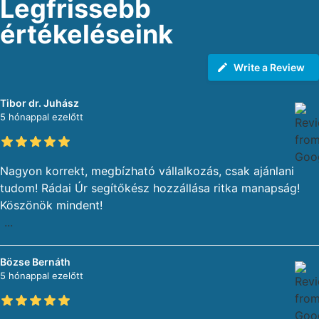
Legfrissebb
értékeléseink
Write a Review
Tibor dr. Juhász
5 hónappal ezelőtt
Nagyon korrekt, megbízható vállalkozás, csak ajánlani
tudom! Rádai Úr segítőkész hozzállása ritka manapság!
Köszönök mindent!
...
Bözse Bernáth
5 hónappal ezelőtt