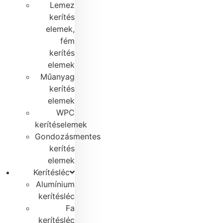
Lemez
kerítés
elemek,
fém
kerítés
elemek
Műanyag
kerítés
elemek
WPC
kerítéselemek
Gondozásmentes
kerítés
elemek
Kerítésléc
Alumínium
kerítésléc
Fa
kerítésléc