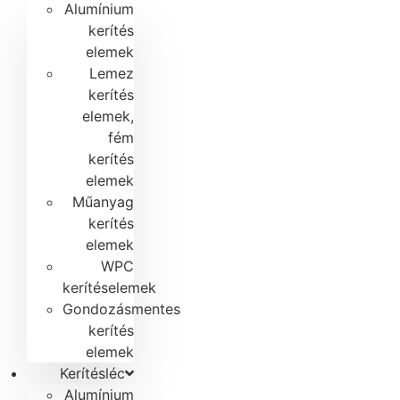
Alumínium
kerítés
elemek
Lemez
kerítés
elemek,
fém
kerítés
elemek
Műanyag
kerítés
elemek
WPC
kerítéselemek
Gondozásmentes
kerítés
elemek
Kerítésléc
Alumínium