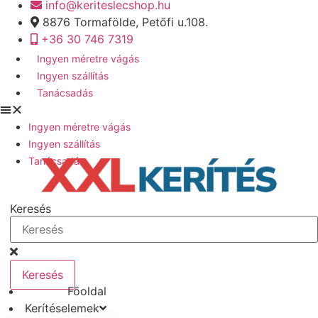
info@keriteslecshop.hu
Ugrás
8876 Tormafölde, Petőfi u.108.
a
+36 30 746 7319
tartalomhoz
Ingyen méretre vágás
Ingyen szállítás
Tanácsadás
Ingyen méretre vágás
Ingyen szállítás
Tanácsadás
Keresés
Keresés
Főoldal
Kerítéselemek