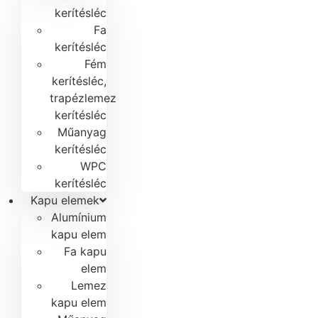
kerítésléc
Fa
kerítésléc
Fém
kerítésléc,
trapézlemez
kerítésléc
Műanyag
kerítésléc
WPC
kerítésléc
Kapu elemek
Alumínium
kapu elem
Fa kapu
elem
Lemez
kapu elem