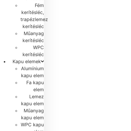
Fém
kerítésléc,
trapézlemez
kerítésléc
Műanyag
kerítésléc
WPC
kerítésléc
Kapu elemek
Alumínium
kapu elem
Fa kapu
elem
Lemez
kapu elem
Műanyag
kapu elem
WPC kapu