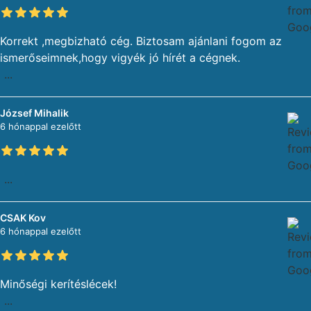
Korrekt ,megbizható cég. Biztosam ajánlani fogom az
ismerőseimnek,hogy vigyék jó hírét a cégnek.
...
József Mihalik
6 hónappal ezelőtt
...
CSAK Kov
6 hónappal ezelőtt
Minőségi kerítéslécek!
...