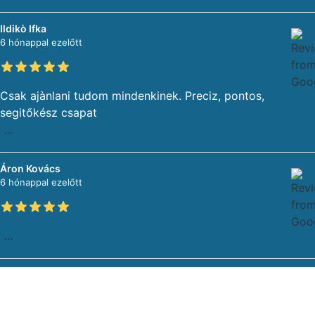
Ildikò Ifka
6 hónappal ezelőtt
Csak ajànlani tudom mindenkinek. Preciz, pontos,
segitőkész csapat
...
Áron Kovács
6 hónappal ezelőtt
...