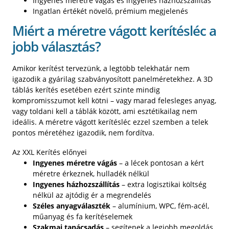
Ingyenes méretre vágás és ingyenes házhozszállítás
Ingatlan értékét növelő, prémium megjelenés
Miért a méretre vágott kerítésléc a
jobb választás?
Amikor kerítést tervezünk, a legtöbb telekhatár nem
igazodik a gyárilag szabványosított panelméretekhez. A 3D
táblás kerítés esetében ezért szinte mindig
kompromisszumot kell kötni – vagy marad felesleges anyag,
vagy toldani kell a táblák között, ami esztétikailag nem
ideális. A méretre vágott kerítésléc ezzel szemben a telek
pontos méretéhez igazodik, nem fordítva.
Az XXL Kerítés előnyei
Ingyenes méretre vágás
– a lécek pontosan a kért
méretre érkeznek, hulladék nélkül
Ingyenes házhozszállítás
– extra logisztikai költség
nélkül az ajtódig ér a megrendelés
Széles anyagválaszték
– alumínium, WPC, fém-acél,
műanyag és fa kerítéselemek
Szakmai tanácsadás
– segítenek a legjobb megoldás