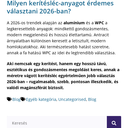
Milyen kerítésléc-anyagot érdemes
választani 2026-ban?
A 2026-os trendek alapján az
alumínium
és a
WPC
a
legkeresettebb anyagok: mindkettő gondozásmentes,
modern megjelenésű és hosszú élettartamú. Antracit
árnyalatban különösen keresett a letisztult, modern
homlokzatokhoz. Aki természetesebb hatást szeretne,
annak a fa hatású WPC az idei év legtrendibb választása.
Aki nemcsak egy kerítést, hanem egy hosszú távú,
esztétikus és gondozásmentes megoldást keres, annak a
méretre vágott kerítésléc egyértelműen jobb választás
2026-ban – rugalmasabb, szebb, pontosan illeszkedik, és
valódi magánszférát biztosít.
Blog
Egyéb kategória
,
Uncategorised
,
Blog