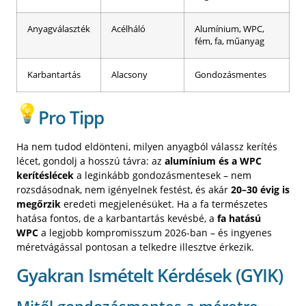
Anyagválaszték
Acélháló
Alumínium, WPC,
fém, fa, műanyag
Karbantartás
Alacsony
Gondozásmentes
Pro Tipp
Ha nem tudod eldönteni, milyen anyagból válassz kerítés
lécet, gondolj a hosszú távra: az
alumínium és a WPC
kerítéslécek
a leginkább gondozásmentesek – nem
rozsdásodnak, nem igényelnek festést, és akár
20–30 évig is
megőrzik
eredeti megjelenésüket. Ha a fa természetes
hatása fontos, de a karbantartás kevésbé, a
fa hatású
WPC
a legjobb kompromisszum 2026-ban – és ingyenes
méretvágással pontosan a telkedre illesztve érkezik.
Gyakran Ismételt Kérdések (GYIK)