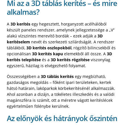
Mi az a 3D táblás kerítés – és mire
alkalmas?
A
3D kerítés
egy hegesztett, horganyzott acélhálóból
készült paneles rendszer, amelynek jellegzetessége a „V”
alakú vízszintes merevítő bordák – ezek adják a
3D
kerítéselem
nevét és szerkezeti szilárdságát. A rendszer
táblákból,
3D kerítés oszlopokból
, rögzítő bilincsekből és
opcionálisan
3D kerítés kapu
elemekből áll össze. A
3D
kerítés telepítése
és a
3D kerítés rögzítése
viszonylag
egyszerű, házilag is elvégezhető folyamat.
Összességében a
3D táblás kerítés
egy megbízható,
gazdaságos megoldás – főként ipari területeken, kertek
hátsó határain, lakóparkok körbekerítésénél alkalmazzák.
Ahol azonban a dizájn, a tökéletes illeszkedés és a valódi
magánszféra is számít, ott a méretre vágott kerítéslécek
egyértelműen fölénybe kerülnek.
Az előnyök és hátrányok őszintén