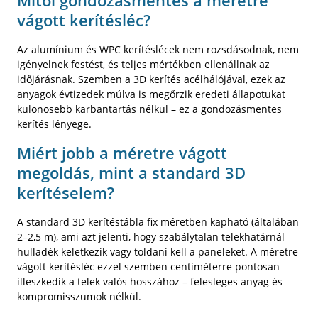
Mitől gondozásmentes a méretre
vágott kerítésléc?
Az alumínium és WPC kerítéslécek nem rozsdásodnak, nem
igényelnek festést, és teljes mértékben ellenállnak az
időjárásnak. Szemben a 3D kerítés acélhálójával, ezek az
anyagok évtizedek múlva is megőrzik eredeti állapotukat
különösebb karbantartás nélkül – ez a gondozásmentes
kerítés lényege.
Miért jobb a méretre vágott
megoldás, mint a standard 3D
kerítéselem?
A standard 3D kerítéstábla fix méretben kapható (általában
2–2,5 m), ami azt jelenti, hogy szabálytalan telekhatárnál
hulladék keletkezik vagy toldani kell a paneleket. A méretre
vágott kerítésléc ezzel szemben centiméterre pontosan
illeszkedik a telek valós hosszához – felesleges anyag és
kompromisszumok nélkül.