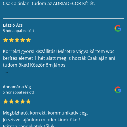
Csak ajánlani tudom az ADRIADECOR Kft-ét.
...
László Ács
5 hónappal ezelőtt
Korrekt! gyors! kiszállítás! Méretre vágva kértem wpc
kerítés elemet 1 hét alatt meg is hozták Csak ajánlani
tudom őket! Köszönöm János.
...
Annamária Vig
5 hónappal ezelőtt
Megbízható, korrekt, kommunikatív cég.
Jó szívvel ajánlom mindenkinek őket!
Bátran rendeljetek tőlük!