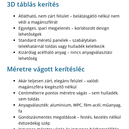
3D táblás kerítés
Átlátható, nem zárt felület – belátásgátló nélkül nem
védi a magánszférát
Egységes, ipari megjelenés – korlátozott design
lehetőségek
Standard méretű panelek – szabálytalan
telekhatárnál toldás vagy hulladék keletkezik
Kizárólag acélháló anyag – nincs anyagválasztási
lehetőség
Méretre vágott kerítésléc
Akár teljesen zárt, elegáns felület – valódi
magánszféra kiegészítő nélkül
Centiméterre pontos méretre vágás – sem hulladék,
sem toldás
Anyagválaszték: alumínium, WPC, fém-acél, műanyag,
fa
Gondozásmentes megoldások – festés, kezelés nélkül
évtizedekig szép