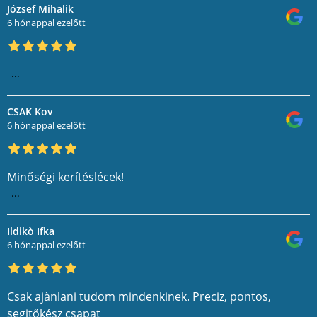
József Mihalik
6 hónappal ezelőtt
...
CSAK Kov
6 hónappal ezelőtt
Minőségi kerítéslécek!
...
Ildikò Ifka
6 hónappal ezelőtt
Csak ajànlani tudom mindenkinek. Preciz, pontos,
segitőkész csapat