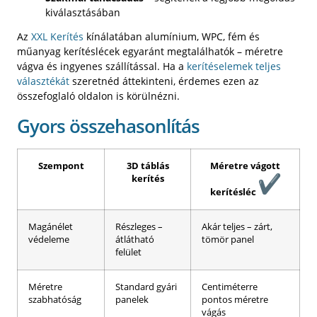
kiválasztásában
Az
XXL Kerítés
kínálatában alumínium, WPC, fém és
műanyag kerítéslécek egyaránt megtalálhatók – méretre
vágva és ingyenes szállítással. Ha a
kerítéselemek teljes
választékát
szeretnéd áttekinteni, érdemes ezen az
összefoglaló oldalon is körülnézni.
Gyors összehasonlítás
Szempont
3D táblás
Méretre vágott
kerítés
kerítésléc
Magánélet
Részleges –
Akár teljes – zárt,
védeleme
átlátható
tömör panel
felület
Méretre
Standard gyári
Centiméterre
szabhatóság
panelek
pontos méretre
vágás